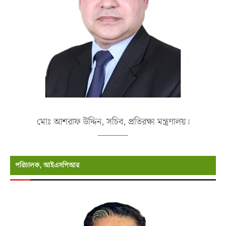
মোঃ আশরাফ উদ্দিন, সচিব, প্রতিরক্ষা মন্ত্রণালয়।
পরিচালক, আইএসপিআর