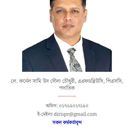
লে. কর্নেল সামি উদ দৌলা চৌধুরী, এএফডব্লিউসি, পিএসসি,
পদাতিক
অফিস: ০১৭৬৯০১৭১৯০
ই-মেইলঃ dirispr@gmail.com
সকল কর্মকর্তাবৃন্দ