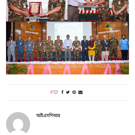
0
আইএসপিআর