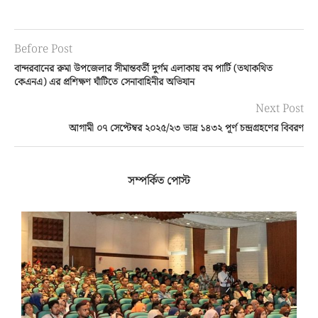
Before Post
বান্দরবানের রুমা উপজেলার সীমান্তবর্তী দুর্গম এলাকায় বম পার্টি (তথাকথিত
কেএনএ) এর প্রশিক্ষণ ঘাঁটিতে সেনাবাহিনীর অভিযান
Next Post
আগামী ০৭ সেপ্টেম্বর ২০২৫/২৩ ভাদ্র ১৪৩২ পূর্ণ চন্দ্রগ্রহণের বিবরণ
সম্পর্কিত পোস্ট