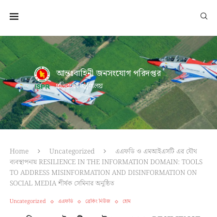
আন্তঃবাহিনী জনসংযোগ পরিদপ্তর
প্রতিরক্ষা মন্ত্রণালয়
Home
Uncategorized
এএফডি ও এমআইএসটি এর যৌথ
ব্যবস্থাপনায় RESILIENCE IN THE INFORMATION DOMAIN: TOOLS
TO ADDRESS MISINFORMATION AND DISINFORMATION ON
SOCIAL MEDIA শীর্ষক সেমিনার অনুষ্ঠিত
Uncategorized
এএফডি
ব্রেকিং নিউজ
হোম