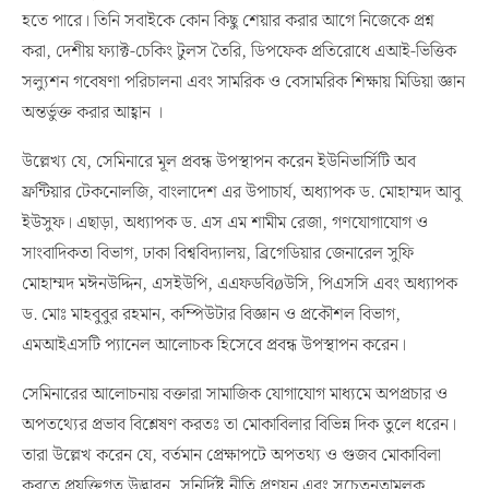
হতে পারে। তিনি সবাইকে কোন কিছু শেয়ার করার আগে নিজেকে প্রশ্ন
করা, দেশীয় ফ্যাক্ট-চেকিং টুলস তৈরি, ডিপফেক প্রতিরোধে এআই-ভিত্তিক
সল্যুশন গবেষণা পরিচালনা এবং সামরিক ও বেসামরিক শিক্ষায় মিডিয়া জ্ঞান
অন্তর্ভুক্ত করার আহ্বান ।
উল্লেখ্য যে, সেমিনারে মূল প্রবন্ধ উপস্থাপন করেন ইউনিভার্সিটি অব
ফ্রন্টিয়ার টেকনোলজি, বাংলাদেশ এর উপাচার্য, অধ্যাপক ড. মোহাম্মদ আবু
ইউসুফ। এছাড়া, অধ্যাপক ড. এস এম শামীম রেজা, গণযোগাযোগ ও
সাংবাদিকতা বিভাগ, ঢাকা বিশ্ববিদ্যালয়, ব্রিগেডিয়ার জেনারেল সুফি
মোহাম্মদ মঈনউদ্দিন, এসইউপি, এএফডবিøউসি, পিএসসি এবং অধ্যাপক
ড. মোঃ মাহবুবুর রহমান, কম্পিউটার বিজ্ঞান ও প্রকৌশল বিভাগ,
এমআইএসটি প্যানেল আলোচক হিসেবে প্রবন্ধ উপস্থাপন করেন।
সেমিনারের আলোচনায় বক্তারা সামাজিক যোগাযোগ মাধ্যমে অপপ্রচার ও
অপতথ্যের প্রভাব বিশ্লেষণ করতঃ তা মোকাবিলার বিভিন্ন দিক তুলে ধরেন।
তারা উল্লেখ করেন যে, বর্তমান প্রেক্ষাপটে অপতথ্য ও গুজব মোকাবিলা
করতে প্রযুক্তিগত উদ্ভাবন, সুনির্দিষ্ট নীতি প্রণয়ন এবং সচেতনতামূলক