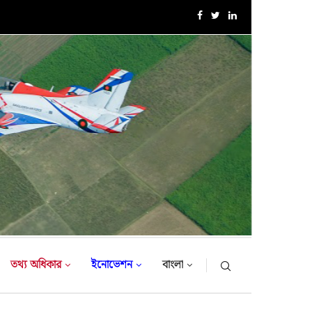
এক্সারসাইজ টাইগার লাইটনিং-২০২৬ এর উদ্বোধনী অনুষ্ঠান
তথ্য অধিকার
ইনোভেশন
বাংলা