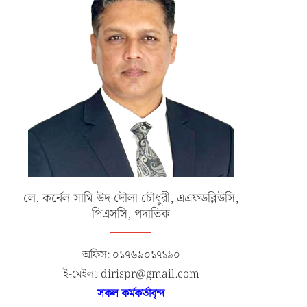
লে. কর্নেল সামি উদ দৌলা চৌধুরী, এএফডব্লিউসি,
পিএসসি, পদাতিক
অফিস: ০১৭৬৯০১৭১৯০
ই-মেইলঃ dirispr@gmail.com
সকল কর্মকর্তাবৃন্দ