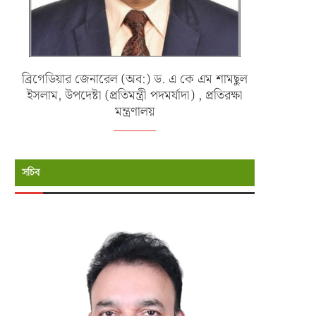
ব্রিগেডিয়ার জেনারেল (অব:) ড. এ কে এম শামছুল
ইসলাম, উপদেষ্টা (প্রতিমন্ত্রী পদমর্যাদা) , প্রতিরক্ষা
মন্ত্রণালয়
সচিব
বাংলাদেশ বিমান বাহিনীর ১৩১ তম জুনিয়র
জাতীয় হকি ও কাবাডির নারী দলের সংবর
কমান্ড ও...
ও...