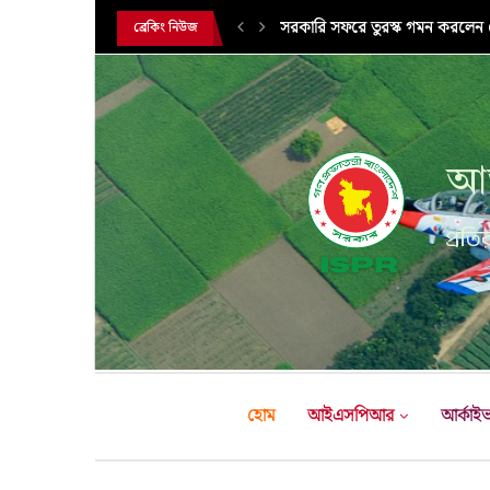
সরকারি সফরে তুরস্ক গমন করলেন সে
ব্রেকিং নিউজ
আন
প্রতির
হোম
আইএসপিআর
আর্কাই