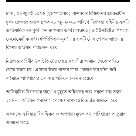
ঢাকা, ০২ জুলাই ২০২৬ (বৃহস্পতিবার): বান্দরবান রিজিয়নের আওতাধীন
দুর্গম রেতলাং এলাকায় গত ২৮ জুন ২০২৬ তারিখে নিরাপত্তা বাহিনীর একটি
আভিযানিক দল কুকি-চিন ন্যাশনাল আর্মি (কেএনএ) ও ইউনাইটেড পিপলস
ডেমোক্রেটিক ফ্রন্ট (ইউপিডিএফ-মূল) এর একটি যৌথ গোপন আস্তানায়
বিশেষ অভিযান পরিচালনা করে।
নিরাপত্তা বাহিনীর উপস্থিতি টের পেয়ে সন্ত্রাসীরা আস্তানা থেকে পালিয়ে
যেতে সক্ষম হয়। এ সময় উভয় পক্ষের মধ্যে গোলাগুলির ঘটনা ঘটে।
বর্তমানে আশপাশের এলাকায় অভিযান চলমান রয়েছে।
আভিযানিক নিরাপত্তার স্বার্থে এ মুহূর্তে অধিকতর তথ্য প্রকাশ করা সম্ভব
হচ্ছে না। অভিযান সমাপ্তি সাপেক্ষে যথাসময়ে বিস্তারিত জানানো হবে।
সকলকে এ বিষয়ে বিভ্রান্তিকর ও অপপ্রচারমূলক তথ্য পরিহারের অনুরোধ
জানানো যাচ্ছে।