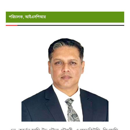
পরিচালক, আইএসপিআর