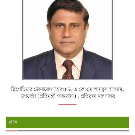
ব্রিগেডিয়ার জেনারেল (অব:) ড. এ কে এম শামছুল ইসলাম,
উপদেষ্টা (প্রতিমন্ত্রী পদমর্যাদা) , প্রতিরক্ষা মন্ত্রণালয়
সচিব