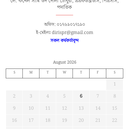
লে. কর্নেল সামি উদ দৌলা চৌধুরী, এএফডব্লিউসি, পিএসসি,
পদাতিক
অফিস: ০১৭৬৯০১৭১৯০
ই-মেইলঃ dirispr@gmail.com
সকল কর্মকর্তাবৃন্দ
August 2026
S
M
T
W
T
F
S
1
2
3
4
5
6
7
8
9
10
11
12
13
14
15
16
17
18
19
20
21
22