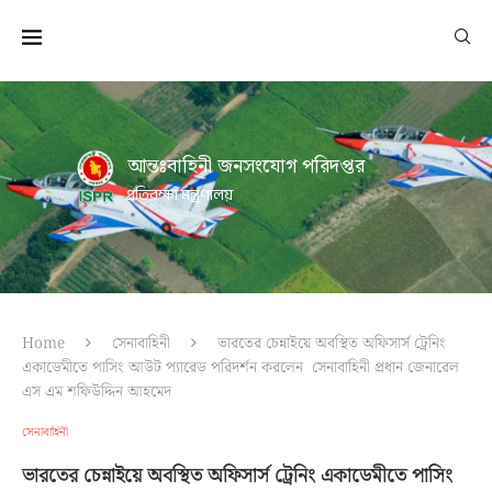
আন্তঃবাহিনী জনসংযোগ পরিদপ্তর
প্রতিরক্ষা মন্ত্রণালয়
Home
সেনাবাহিনী
ভারতের চেন্নাইয়ে অবস্থিত অফিসার্স ট্রেনিং
একাডেমীতে পাসিং আউট প্যারেড পরিদর্শন করলেন সেনাবাহিনী প্রধান জেনারেল
এস এম শফিউদ্দিন আহমেদ
সেনাবাহিনী
ভারতের চেন্নাইয়ে অবস্থিত অফিসার্স ট্রেনিং একাডেমীতে পাসিং