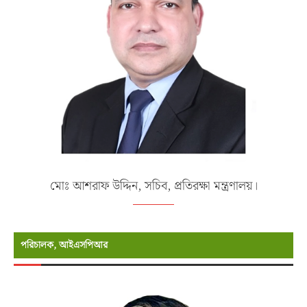
মোঃ আশরাফ উদ্দিন, সচিব, প্রতিরক্ষা মন্ত্রণালয়।
পরিচালক, আইএসপিআর