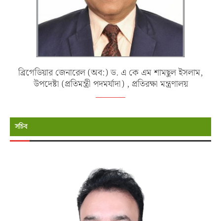
ব্রিগেডিয়ার জেনারেল (অব:) ড. এ কে এম শামছুল ইসলাম,
উপদেষ্টা (প্রতিমন্ত্রী পদমর্যাদা) , প্রতিরক্ষা মন্ত্রণালয়
সচিব