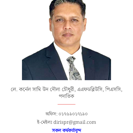
লে. কর্নেল সামি উদ দৌলা চৌধুরী, এএফডব্লিউসি, পিএসসি,
পদাতিক
অফিস: ০১৭৬৯০১৭১৯০
ই-মেইলঃ dirispr@gmail.com
সকল কর্মকর্তাবৃন্দ