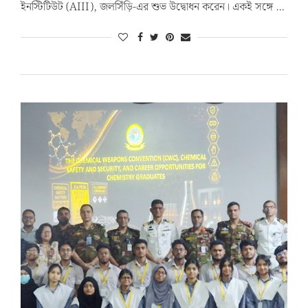
ইনস্টিটিউট (AIII), জলসিঁড়ি-এর শুভ উদ্বোধন করেন। একই সঙ্গে …