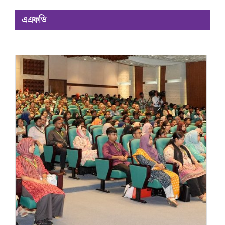
এএফডি