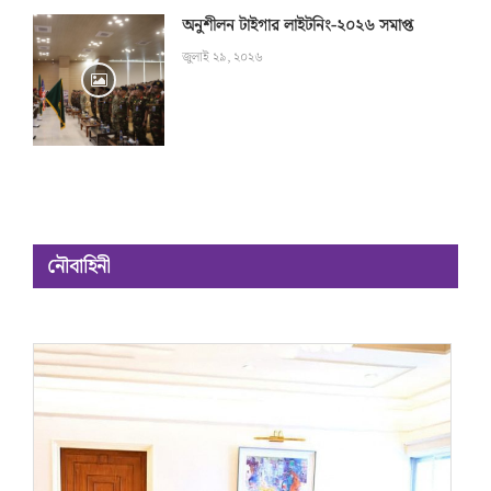
অনুশীলন টাইগার লাইটনিং-২০২৬ সমাপ্ত
জুলাই ২৯, ২০২৬
নৌবাহিনী