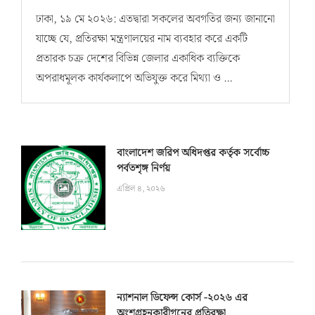
ঢাকা, ১৯ মে ২০২৬: এতদ্বারা সকলের অবগতির জন্য জানানো
যাচ্ছে যে, প্রতিরক্ষা মন্ত্রণালয়ের নাম ব্যবহার করে একটি
প্রতারক চক্র দেশের বিভিন্ন জেলার একাধিক ব্যক্তিকে
অপরাধমূলক কার্যকলাপে অভিযুক্ত করে মিথ্যা ও …
বাংলাদেশ জরিপ অধিদপ্তর কর্তৃক সর্বোচ্চ
পর্বতশৃঙ্গ নির্ণয়
এপ্রিল ৪, ২০২৬
ন্যাশনাল ডিফেন্স কোর্স -২০২৬ এর
অংশগ্রহনকারীগনের প্রতিরক্ষা...