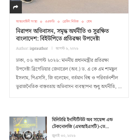
আন্তঃবাহিনী সংস্থা
এএফডি
ব্রেকিং নিউজ
হোম
নিরাপদ অভিবাসন, সমৃদ্ধ অর্থনীতি ও সুরক্ষিত
বাংলাদেশ: বিইউপিতে প্রতিরক্ষা উপদেষ্টা
Author:
isprauthor
আগস্ট ৬, ২০২৬
ঢাকা, ০৬ আগস্ট ২০২৬: মাননীয় প্রধানমন্ত্রীর প্রতিরক্ষা
উপদেষ্টা ব্রিগেডিয়ার জেনারেল (অব.) ড. এ কে এম শামছুল
ইসলাম, পিএসসি, জি বলেছেন, বর্তমান বিশ্ব ও পরিবর্তনশীল
ভূরাজনৈতিক বাস্তবতায় অভিবাসন ব্যবস্থাপনা শুধু অর্থনীতি, …
মিলিটারি ইনস্টিটিউট অব সায়েন্স এন্ড
টেকনোলজি (এমআইএসটি)-তে...
জুলাই ৩০, ২০২৬