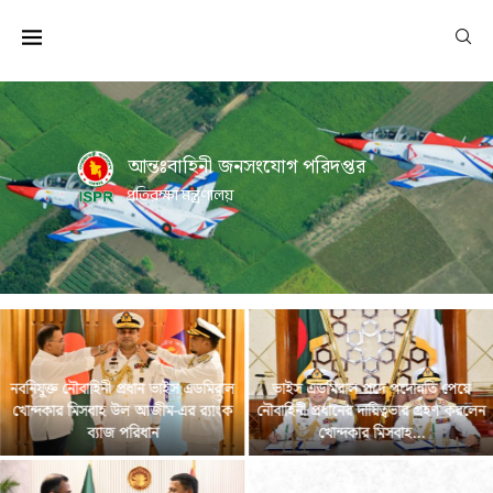
আন্তঃবাহিনী জনসংযোগ পরিদপ্তর
প্রতিরক্ষা মন্ত্রণালয়
নবনিযুক্ত নৌবাহিনী প্রধান ভাইস এডমিরাল
ভাইস এডমিরাল পদে পদোন্নতি পেয়ে
খোন্দকার মিসবাহ উল আজীম-এর র‍্যাংক
নৌবাহিনী প্রধানের দায়িত্বভার গ্রহণ করলেন
ব্যাজ পরিধান
খোন্দকার মিসবাহ...