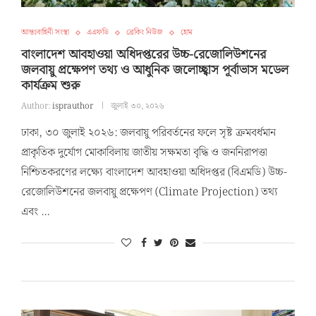
আন্তঃবাহিনী সংস্থা
এএফডি
ব্রেকিং নিউজ
হোম
বাংলাদেশ আবহাওয়া অধিদপ্তরের উচ্চ-রেজোলিউশনের
জলবায়ু প্রক্ষেপণ তথ্য ও আধুনিক জলোচ্ছ্বাস পূর্বাভাস মডেল
কার্যক্রম শুরু
Author:
isprauthor
জুলাই ৩০, ২০২৬
​ঢাকা, ৩০ জুলাই ২০২৬: জলবায়ু পরিবর্তনের ফলে সৃষ্ট ক্রমবর্ধমান
প্রাকৃতিক দুর্যোগ মোকাবিলায় জাতীয় সক্ষমতা বৃদ্ধি ও জননিরাপত্তা
নিশ্চিতকরণের লক্ষ্যে বাংলাদেশ আবহাওয়া অধিদপ্তর (বিএমডি) উচ্চ-
রেজোলিউশনের জলবায়ু প্রক্ষেপণ (Climate Projection) তথ্য
এবং …