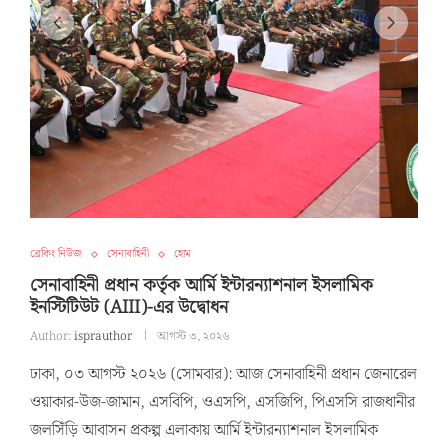
ব্রেকিং নিউজ
সেনাবাহিনী
হোম
সেনাবাহিনী প্রধান কর্তৃক আর্মি ইন্টারন্যাশনাল ইসলামিক
ইনস্টিটিউট (AIII)-এর উদ্বোধন
Author:
isprauthor
আগস্ট ৩, ২০২৬
ঢাকা, ০৩ আগস্ট ২০২৬ (সোমবার): আজ সেনাবাহিনী প্রধান জেনারেল
ওয়াকার-উজ-জামান, এসবিপি, ওএসপি, এসজিপি, পিএসসি রাজধানীর
জলসিঁড়ি আবাসন প্রকল্প এলাকায় আর্মি ইন্টারন্যাশনাল ইসলামিক