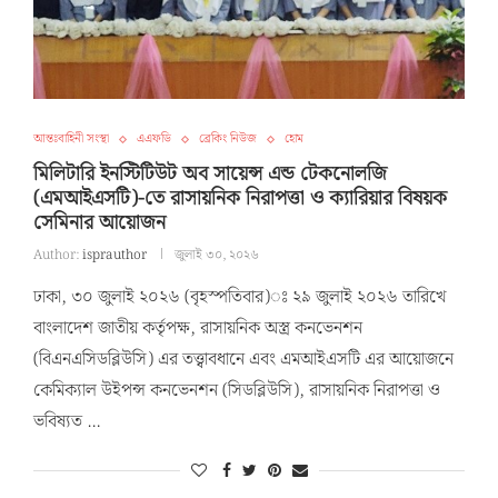
আন্তঃবাহিনী সংস্থা
এএফডি
ব্রেকিং নিউজ
হোম
মিলিটারি ইনস্টিটিউট অব সায়েন্স এন্ড টেকনোলজি
(এমআইএসটি)-তে রাসায়নিক নিরাপত্তা ও ক্যারিয়ার বিষয়ক
সেমিনার আয়োজন
Author:
isprauthor
জুলাই ৩০, ২০২৬
ঢাকা, ৩০ জুলাই ২০২৬ (বৃহস্পতিবার)ঃ ২৯ জুলাই ২০২৬ তারিখে
বাংলাদেশ জাতীয় কর্তৃপক্ষ, রাসায়নিক অস্ত্র কনভেনশন
(বিএনএসিডব্লিউসি) এর তত্ত্বাবধানে এবং এমআইএসটি এর আয়োজনে
কেমিক্যাল উইপন্স কনভেনশন (সিডব্লিউসি), রাসায়নিক নিরাপত্তা ও
ভবিষ্যত …