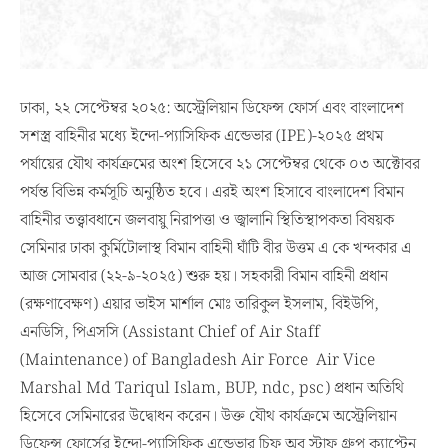
ঢাকা, ২২ সেপ্টেম্বর ২০২৫: অস্ট্রেলিয়ান ডিফেন্স ফোর্স এবং বাংলাদেশ
সশস্ত্র বাহিনীর মধ্যে ইন্দো-প্যাসিফিক এন্ডেভার (IPE)-২০২৫ প্রথম
পর্যায়ের যৌথ কার্যক্রমের অংশ হিসেবে ২১ সেপ্টেম্বর থেকে ০৩ অক্টোবর
পর্যন্ত বিভিন্ন কর্মসূচি অনুষ্ঠিত হবে। এরই অংশ হিসাবে বাংলাদেশ বিমান
বাহিনীর তত্ত্বাবধানে জলবায়ু নিরাপত্তা ও জ্বালানি স্থিতিস্থাপকতা বিষয়ক
সেমিনার ঢাকা কুর্মিটোলাস্থ বিমান বাহিনী ঘাঁটি বীর উত্তম এ কে খন্দকার এ
আজ সোমবার (২২-৯-২০২৫) শুরু হয়। সহকারী বিমান বাহিনী প্রধান
(রক্ষণাবেক্ষণ) এয়ার ভাইস মার্শাল মোঃ তারিকুল ইসলাম, বিইউপি,
এনডিসি, পিএসসি (Assistant Chief of Air Staff
(Maintenance) of Bangladesh Air Force Air Vice
Marshal Md Tariqul Islam, BUP, ndc, psc) প্রধান অতিথি
হিসেবে সেমিনারের উদ্বোধন করেন। উক্ত যৌথ কার্যক্রমে অস্ট্রেলিয়ান
ডিফেন্স ফোর্সের ইন্দো-প্যাসিফিক এন্ডেভার চিফ অব স্টাফ গ্রুপ ক্যাপ্টেন