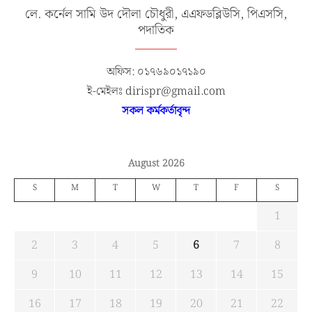
লে. কর্নেল সামি উদ দৌলা চৌধুরী, এএফডব্লিউসি, পিএসসি,
পদাতিক
অফিস: ০১৭৬৯০১৭১৯০
ই-মেইলঃ dirispr@gmail.com
সকল কর্মকর্তাবৃন্দ
August 2026
S
M
T
W
T
F
S
1
2
3
4
5
6
7
8
9
10
11
12
13
14
15
16
17
18
19
20
21
22