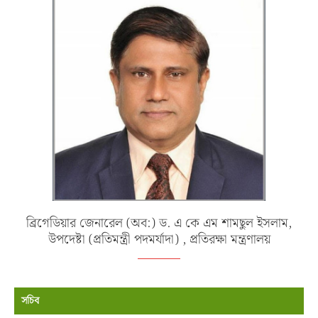
ব্রিগেডিয়ার জেনারেল (অব:) ড. এ কে এম শামছুল ইসলাম,
উপদেষ্টা (প্রতিমন্ত্রী পদমর্যাদা) , প্রতিরক্ষা মন্ত্রণালয়
সচিব