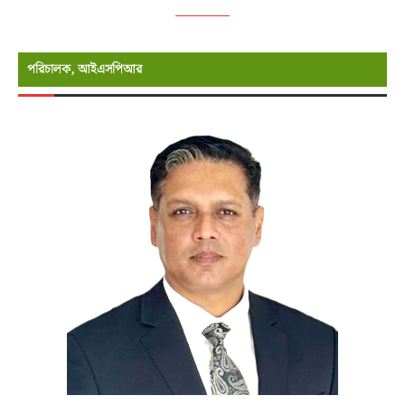
পরিচালক, আইএসপিআর