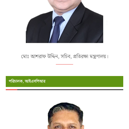
মোঃ আশরাফ উদ্দিন, সচিব, প্রতিরক্ষা মন্ত্রণালয়।
পরিচালক, আইএসপিআর