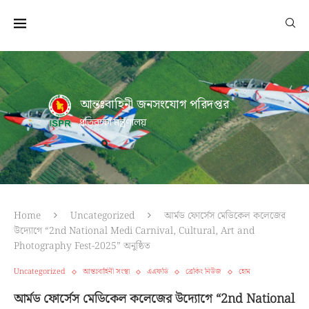
আন্তঃবাহিনী জনসংযোগ পরিদপ্তর
প্রতিরক্ষা মন্ত্রণালয়
Home
Uncategorized
আর্মড ফোর্সেস মেডিকেল কলেজের
উদ্যোগে “2nd National Medi Carnival, Cultural, Art and
Photography Fest-2025” অনুষ্ঠিত
Uncategorized
আন্তঃবাহিনী সংস্থা
এএফডি
ব্রেকিং নিউজ
হোম
আর্মড ফোর্সেস মেডিকেল কলেজের উদ্যোগে “2nd National