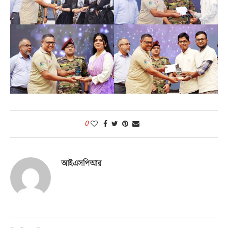
0
আইএসপিআর