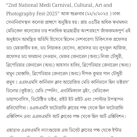
“2nd National Medi Carnival, Cultural, Art and
Photography Fest-2025” আজ শুক্রবার (২২/৮/২০২৫ ) ঢাকা
সেনানিবাসস্থল কলেজ প্রাঙ্গণে অনুষ্ঠিত হয়। প্রায় ৩৫টির অধিক স্বনামধন্য
মেডিকেল কলেজের চার শতাধিক ছাত্রছাত্রীর অংশগ্রহণে জাঁকজমকপূর্ণ এই
অনুষ্ঠানে আমন্ত্রিত অতিথি হিসেবে ছিলেন দেশবরেণ্য চিকিৎসক প্রফেসর
ডাঃ মেহজাবীন হক, ডাঃ লিয়াকত হোসেন, প্রফেসর ডাঃ লুৎফুল আজিজ,
প্রফেসর ডাঃ ফারহানা দেওয়ান, মেজর জেনারেল (অবঃ) লিজা চৌধুরী,
ব্রিগেডিয়ার জেনারেল (অবঃ) আহসান হাবিব, ব্রিগেডিয়ার জেনারেল (অবঃ)
মামুন মোস্তাফি, ব্রিগেডিয়ার জেনারেল (অবঃ) দীপক কুমার পাল চৌধুরী
প্রমুখ ৷ এএফএমসি কার্নিভাল ক্লাব আয়োজিত মেডি কার্নিভালে ছিল ডক্টরস’
ডিলেমা (কুইজ), মেডি স্পেলিং, এনাটমিক্যাল ড্রইং, মেডিকেল
ডায়াগনোসিস, ডিটেক্টিভ ডক্টর, রাইট ইট রাইট এবং পোস্টার উপস্থাপন
প্রতিযোগিতা। এএফএমসি ফটোগ্রাফি ক্লাবের পক্ষ থেকে ছিল ফটোগ্রাফি
এক্সিবিশন এবং এএফএমসি আর্ট ক্লাবের পক্ষ থেকে ছিল আর্ট এক্সিবিশন।
এছাড়াও এএফএমসি ল্যাংগুয়েজ এন্ড ডিবেট ক্লাবের পক্ষ থেকে ইন্টার