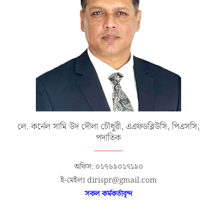
লে. কর্নেল সামি উদ দৌলা চৌধুরী, এএফডব্লিউসি, পিএসসি,
পদাতিক
অফিস: ০১৭৬৯০১৭১৯০
ই-মেইলঃ dirispr@gmail.com
সকল কর্মকর্তাবৃন্দ