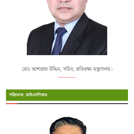
মোঃ আশরাফ উদ্দিন, সচিব, প্রতিরক্ষা মন্ত্রণালয়।
পরিচালক, আইএসপিআর