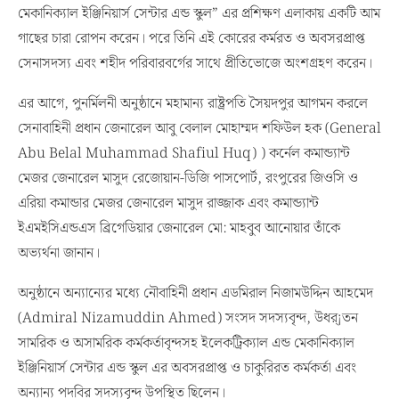
মেকানিক্যাল ইঞ্জিনিয়ার্স সেন্টার এন্ড স্কুল” এর প্রশিক্ষণ এলাকায় একটি আম
গাছের চারা রোপন করেন। পরে তিনি এই কোরের কর্মরত ও অবসরপ্রাপ্ত
সেনাসদস্য এবং শহীদ পরিবারবর্গের সাথে প্রীতিভোজে অংশগ্রহণ করেন।
এর আগে, পুনর্মিলনী অনুষ্ঠানে মহামান্য রাষ্ট্রপতি সৈয়দপুর আগমন করলে
সেনাবাহিনী প্রধান জেনারেল আবু বেলাল মোহাম্মদ শফিউল হক (General
Abu Belal Muhammad Shafiul Huq) ) কর্নেল কমান্ড্যান্ট
মেজর জেনারেল মাসুদ রেজোয়ান-ডিজি পাসপোর্ট, রংপুরের জিওসি ও
এরিয়া কমান্ডার মেজর জেনারেল মাসুদ রাজ্জাক এবং কমান্ড্যান্ট
ইএমইসিএন্ডএস ব্রিগেডিয়ার জেনারেল মো: মাহবুব আনোয়ার তাঁকে
অভ্যর্থনা জানান।
অনুষ্ঠানে অন্যান্যের মধ্যে নৌবাহিনী প্রধান এডমিরাল নিজামউদ্দিন আহমেদ
(Admiral Nizamuddin Ahmed) সংসদ সদস্যবৃন্দ, উধর্¡তন
সামরিক ও অসামরিক কর্মকর্তাবৃন্দসহ ইলেকট্রিক্যাল এন্ড মেকানিক্যাল
ইঞ্জিনিয়ার্স সেন্টার এন্ড স্কুল এর অবসরপ্রাপ্ত ও চাকুরিরত কর্মকর্তা এবং
অন্যান্য পদবির সদস্যবৃন্দ উপস্থিত ছিলেন।