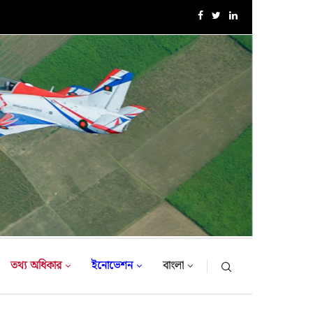
এক্সারসাইজ টাইগার লাইটনিং-২০২৬ এর উদ্বোধনী অনুষ্ঠান
তথ্য অধিকার
ইনোভেশন
বাংলা