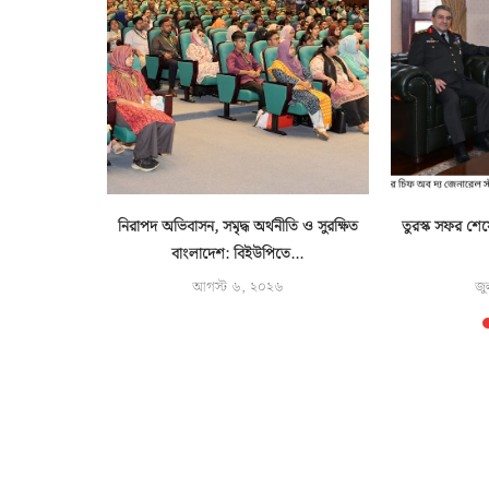
 সহায়তায়
নিরাপদ অভিবাসন, সমৃদ্ধ অর্থনীতি ও সুরক্ষিত
তুরস্ক সফর শেষ
িনী
বাংলাদেশ: বিইউপিতে...
৬
আগস্ট ৬, ২০২৬
জু