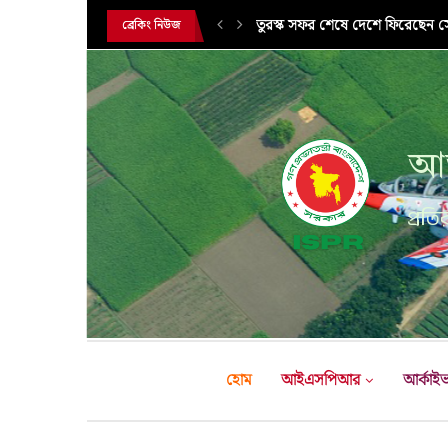
সরকারি সফরে তুরস্ক গমন করলেন সে
ব্রেকিং নিউজ
আন
প্রতির
হোম
আইএসপিআর
আর্কাই