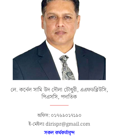
লে. কর্নেল সামি উদ দৌলা চৌধুরী, এএফডব্লিউসি,
পিএসসি, পদাতিক
অফিস: ০১৭৬৯০১৭১৯০
ই-মেইলঃ dirispr@gmail.com
সকল কর্মকর্তাবৃন্দ