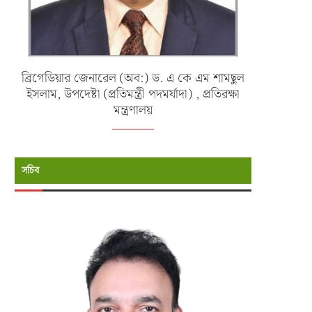
বাংলাদেশ সেনাবাহিনীর বৃক্ষরোপণ অভিযান
চট্টগ্রামে বন্যাকবলিত এলাকায় সেনাবাহ
ব্রিগেডিয়ার জেনারেল (অব:) ড. এ কে এম শামছুল
২০২৬ এর উদ্বোধন করলেন...
মানবিক সহায়তা কার্যক্রম
ইসলাম, উপদেষ্টা (প্রতিমন্ত্রী পদমর্যাদা) , প্রতিরক্ষা
জুলাই ১৬, ২০২৬
জুলাই ১১, ২০২৬
মন্ত্রণালয়
সচিব