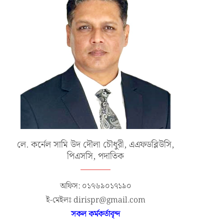
লে. কর্নেল সামি উদ দৌলা চৌধুরী, এএফডব্লিউসি,
পিএসসি, পদাতিক
অফিস: ০১৭৬৯০১৭১৯০
ই-মেইলঃ dirispr@gmail.com
সকল কর্মকর্তাবৃন্দ