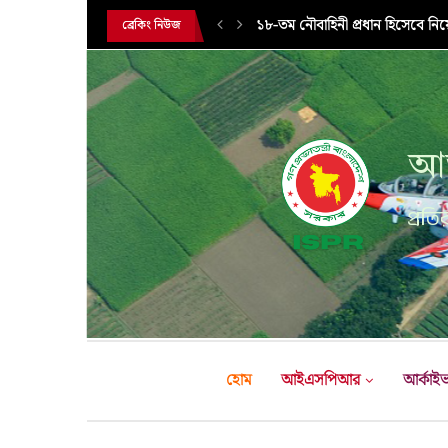
১৮-তম নৌবাহিনী প্রধান হিসেবে নিয
ব্রেকিং নিউজ
আন
প্রতির
হোম
আইএসপিআর
আর্কাই