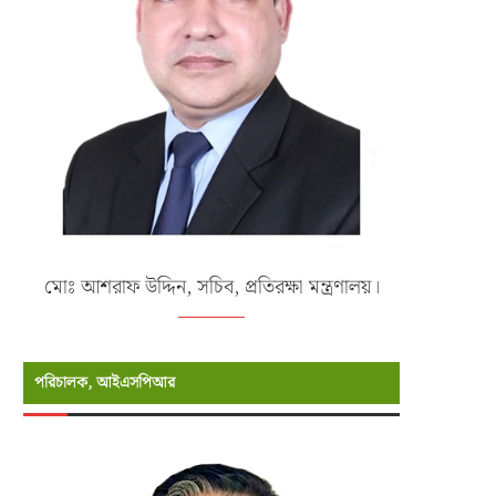
মোঃ আশরাফ উদ্দিন, সচিব, প্রতিরক্ষা মন্ত্রণালয়।
পরিচালক, আইএসপিআর