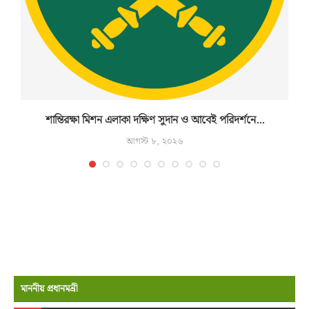
শান্তিরক্ষা মিশন এলাকা দক্ষিণ সুদান ও আবেই পরিদর্শনে...
আগস্ট ৮, ২০২৬
মাননীয় প্রধানমন্রী