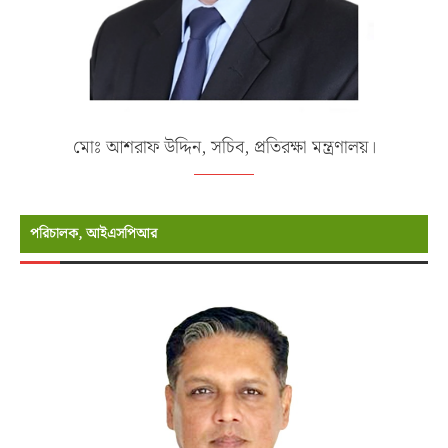
মোঃ আশরাফ উদ্দিন, সচিব, প্রতিরক্ষা মন্ত্রণালয়।
পরিচালক, আইএসপিআর