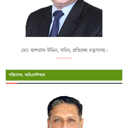
মোঃ আশরাফ উদ্দিন, সচিব, প্রতিরক্ষা মন্ত্রণালয়।
পরিচালক, আইএসপিআর