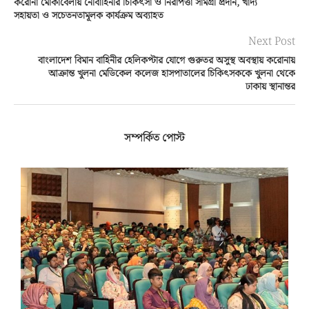
করোনা মোকাবেলায় নৌবাহিনীর চিকিৎসা ও নিরাপত্তা সামগ্রী প্রদান, খাদ্য
সহায়তা ও সচেতনতামূলক কার্যক্রম অব্যাহত
Next Post
বাংলাদেশ বিমান বাহিনীর হেলিকপ্টার যোগে গুরুতর অসুস্থ অবস্থায় করোনায়
আক্রান্ত খুলনা মেডিকেল কলেজ হাসপাতালের চিকিৎসককে খুলনা থেকে
ঢাকায় স্থানান্তর
সম্পর্কিত পোস্ট