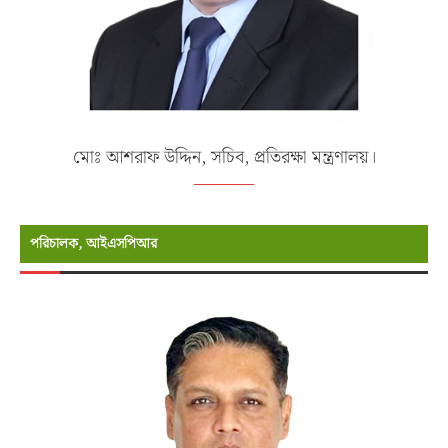
মোঃ আশরাফ উদ্দিন, সচিব, প্রতিরক্ষা মন্ত্রণালয়।
পরিচালক, আইএসপিআর