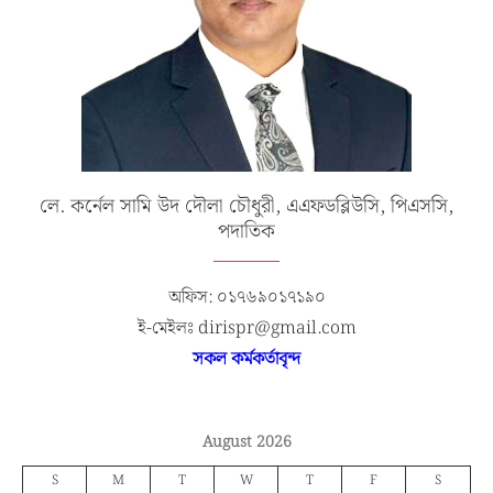
লে. কর্নেল সামি উদ দৌলা চৌধুরী, এএফডব্লিউসি, পিএসসি,
পদাতিক
অফিস: ০১৭৬৯০১৭১৯০
ই-মেইলঃ dirispr@gmail.com
সকল কর্মকর্তাবৃন্দ
August 2026
S
M
T
W
T
F
S