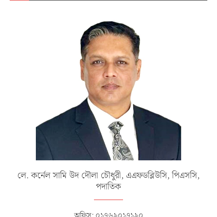
লে. কর্নেল সামি উদ দৌলা চৌধুরী, এএফডব্লিউসি, পিএসসি,
পদাতিক
অফিস: ০১৭৬৯০১৭১৯০