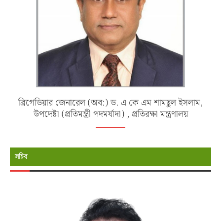
ব্রিগেডিয়ার জেনারেল (অব:) ড. এ কে এম শামছুল ইসলাম,
উপদেষ্টা (প্রতিমন্ত্রী পদমর্যাদা) , প্রতিরক্ষা মন্ত্রণালয়
সচিব