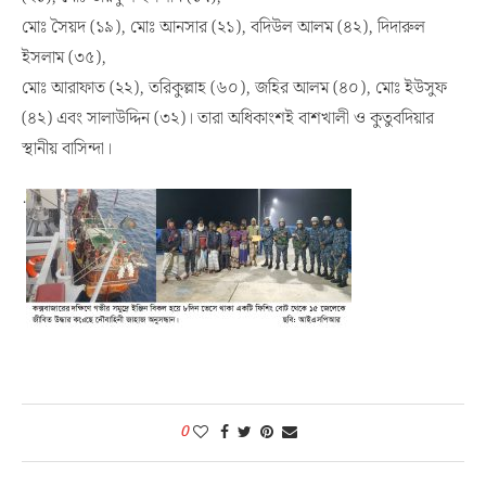
মোঃ সৈয়দ (১৯), মোঃ আনসার (২১), বদিউল আলম (৪২), দিদারুল
ইসলাম (৩৫),
মোঃ আরাফাত (২২), তরিকুল্লাহ (৬০), জহির আলম (৪০), মোঃ ইউসুফ
(৪২) এবং সালাউদ্দিন (৩২)। তারা অধিকাংশই বাশখালী ও কুতুবদিয়ার
স্থানীয় বাসিন্দা।
.
0