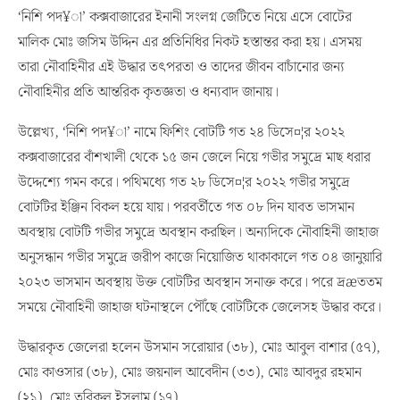
‘নিশি পদ¥া’ কক্সবাজারের ইনানী সংলগ্ন জেটিতে নিয়ে এসে বোটের
মালিক মোঃ জসিম উদ্দিন এর প্রতিনিধির নিকট হস্তান্তর করা হয়। এসময়
তারা নৌবাহিনীর এই উদ্ধার তৎপরতা ও তাদের জীবন বাচাঁনোর জন্য
নৌবাহিনীর প্রতি আন্তরিক কৃতজ্ঞতা ও ধন্যবাদ জানায়।
উল্লেখ্য, ‘নিশি পদ¥া’ নামে ফিশিং বোটটি গত ২৪ ডিসে¤¦র ২০২২
কক্সবাজারের বাঁশখালী থেকে ১৫ জন জেলে নিয়ে গভীর সমুদ্রে মাছ ধরার
উদ্দেশ্যে গমন করে। পথিমধ্যে গত ২৮ ডিসে¤¦র ২০২২ গভীর সমুদ্রে
বোটটির ইঞ্জিন বিকল হয়ে যায়। পরবর্তীতে গত ০৮ দিন যাবত ভাসমান
অবস্থায় বোটটি গভীর সমুদ্রে অবস্থান করছিল। অন্যদিকে নৌবাহিনী জাহাজ
অনুসন্ধান গভীর সমুদ্রে জরীপ কাজে নিয়োজিত থাকাকালে গত ০৪ জানুয়ারি
২০২৩ ভাসমান অবস্থায় উক্ত বোটটির অবস্থান সনাক্ত করে। পরে দ্রæততম
সময়ে নৌবাহিনী জাহাজ ঘটনাস্থলে পৌঁছে বোটটিকে জেলেসহ উদ্ধার করে।
উদ্ধারকৃত জেলেরা হলেন উসমান সরোয়ার (৩৮), মোঃ আবুল বাশার (৫৭),
মোঃ কাওসার (৩৮), মোঃ জয়নাল আবেদীন (৩৩), মোঃ আবদুর রহমান
(২১), মোঃ তরিকুল ইসলাম (১৭),