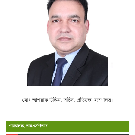
মোঃ আশরাফ উদ্দিন, সচিব, প্রতিরক্ষা মন্ত্রণালয়।
পরিচালক, আইএসপিআর