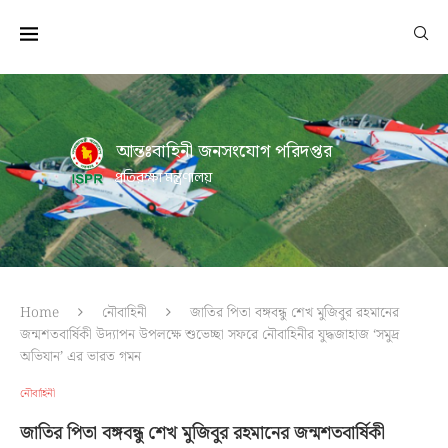
আন্তঃবাহিনী জনসংযোগ পরিদপ্তর
প্রতিরক্ষা মন্ত্রণালয়
Home
নৌবাহিনী
জাতির পিতা বঙ্গবন্ধু শেখ মুজিবুর রহমানের
জন্মশতবার্ষিকী উদ্যাপন উপলক্ষে শুভেচ্ছা সফরে নৌবাহিনীর যুদ্ধজাহাজ ‘সমুদ্র
অভিযান’ এর ভারত গমন
নৌবাহিনী
জাতির পিতা বঙ্গবন্ধু শেখ মুজিবুর রহমানের জন্মশতবার্ষিকী