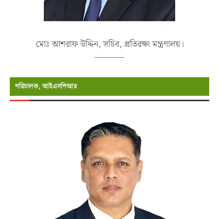
মোঃ আশরাফ উদ্দিন, সচিব, প্রতিরক্ষা মন্ত্রণালয়।
পরিচালক, আইএসপিআর