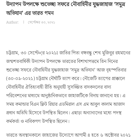
উদ্যাপন উপলক্ষে শুভেচ্ছা সফরে নৌবাহিনীর যুদ্ধজাহাজ ‘সমুদ্র
অভিযান’ এর ভারত গমন
Author:
সেপ্টেম্বর ৩০, ২০২১
চট্টগ্রাম, ৩০ সেপ্টে¤¦র ২০২১ঃ জাতির পিতা বঙ্গবন্ধু শেখ মুজিবুর রহমানের
জন্মশতবার্ষিকী উদ্যাপন উপলক্ষে ভারতের বিশাখাপত্তমে তিন দিনের
শুভেচ্ছা সফরে নৌবাহিনীর যুদ্ধজাহাজ ‘সমুদ্র অভিযান’ আজ বৃহস্পতিবার
(৩০-০৯-২০২১) চট্টগ্রাম নৌঘাঁটি ত্যাগ করে। নৌজেটি ত্যাগের প্রাক্কালে
নৌবাহিনীর ঐতিহ্যবাহী রীতি অনুযায়ী সুসজ্জিত বাদকদলের বাদ্য
পরিবেশনের মাধ্যমে আনুষ্ঠানিকভাবে জাহাজটিকে বিদায় জানানো হয়। এ
সময় কমান্ডার বিএন ফ্লিট রিয়ার এডমিরাল এস এম আবুল কালাম আজাদ
প্রধান অতিথি হিসেবে উপস্থিত ছিলেন। এছাড়া অন্যান্যদের মধ্যে পদস্থ
কর্মকর্তা ও নাবিকগণ উপস্থিত ছিলেন।
ভারতে অবস্থানকালে জাহাজের উদ্যোগে আগামী ৪ হতে ৬ অক্টোবর ২০২১