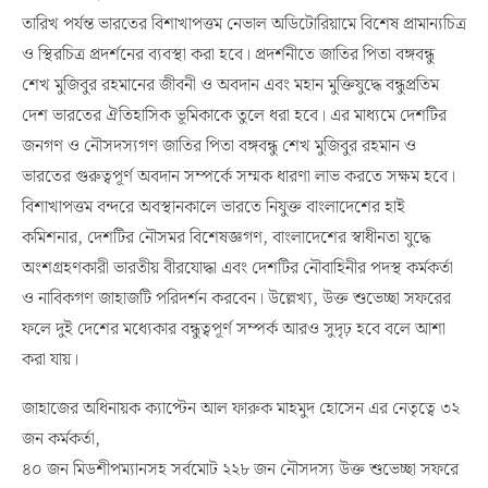
তারিখ পর্যন্ত ভারতের বিশাখাপত্তম নেভাল অডিটোরিয়ামে বিশেষ প্রামান্যচিত্র
ও স্থিরচিত্র প্রদর্শনের ব্যবস্থা করা হবে। প্রদর্শনীতে জাতির পিতা বঙ্গবন্ধু
শেখ মুজিবুর রহমানের জীবনী ও অবদান এবং মহান মুক্তিযুদ্ধে বন্ধুপ্রতিম
দেশ ভারতের ঐতিহাসিক ভূমিকাকে তুলে ধরা হবে। এর মাধ্যমে দেশটির
জনগণ ও নৌসদস্যগণ জাতির পিতা বঙ্গবন্ধু শেখ মুজিবুর রহমান ও
ভারতের গুরুত্বপূর্ণ অবদান সম্পর্কে সম্মক ধারণা লাভ করতে সক্ষম হবে।
বিশাখাপত্তম বন্দরে অবস্থানকালে ভারতে নিযুক্ত বাংলাদেশের হাই
কমিশনার, দেশটির নৌসমর বিশেষজ্ঞগণ, বাংলাদেশের স্বাধীনতা যুদ্ধে
অংশগ্রহণকারী ভারতীয় বীরযোদ্ধা এবং দেশটির নৌবাহিনীর পদস্থ কর্মকর্তা
ও নাবিকগণ জাহাজটি পরিদর্শন করবেন। উল্লেখ্য, উক্ত শুভেচ্ছা সফরের
ফলে দুই দেশের মধ্যেকার বন্ধুত্বপূর্ণ সম্পর্ক আরও সুদৃঢ় হবে বলে আশা
করা যায়।
জাহাজের অধিনায়ক ক্যাপ্টেন আল ফারুক মাহমুদ হোসেন এর নেতৃত্বে ৩২
জন কর্মকর্তা,
৪০ জন মিডশীপম্যানসহ সর্বমোট ২২৮ জন নৌসদস্য উক্ত শুভেচ্ছা সফরে