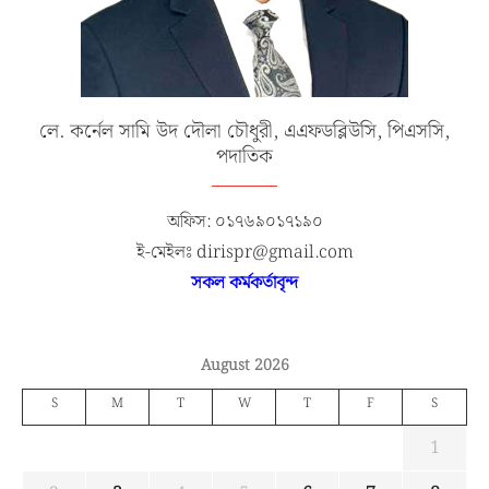
লে. কর্নেল সামি উদ দৌলা চৌধুরী, এএফডব্লিউসি, পিএসসি,
পদাতিক
অফিস: ০১৭৬৯০১৭১৯০
ই-মেইলঃ dirispr@gmail.com
সকল কর্মকর্তাবৃন্দ
August 2026
S
M
T
W
T
F
S
1