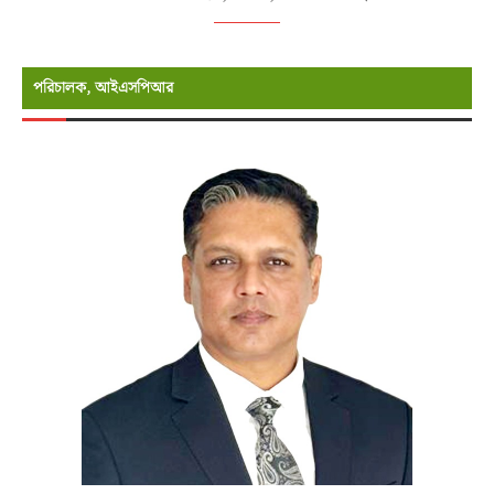
পরিচালক, আইএসপিআর