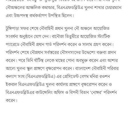
নৌঅঞ্চলের আঞ্চলিক কমান্ডার, বিএনএফডব্লিউএ খুলনা শাখার চেয়ারম্যান
এবং উচ্চপদস্থ কর্মকর্তাগণ উপস্থিত ছিলেন।
টুঙ্গিপাড়া সফর শেষে নৌবাহিনী প্রধান খুলনা নৌ অঞ্চলে আয়োজিত
সংবর্ধনা অনুষ্ঠানে যোগ দেন। বানৌজা তিতুমীরে আয়োজিত স্ট্যাটিক
প্যারেডে নৌবাহিনী প্রধান গার্ড পরিদর্শন করেন ও সালাম গ্রহণ করেন।
পরিদর্শন শেষে নৌপ্রধান সর্বস্তরের নৌসদস্যদের উদ্দেশ্যে বক্তব্য প্রদান
করেন। পরে তিনি ঘাঁটিস্থ লেকে মাছের পোনা অবমুক্ত করেন এবং আশার
আলো খুলনা স্কুল প্রাঙ্গণে বৃক্ষরোপন করেন। বাংলাদেশ নৌবাহিনী পরিবার
কল্যাণ সংঘ (বিএনএফডব্লিউএ) এর প্রেসিডেন্ট বেগম মনিরা রওশন
ইকবাল বিএনএফডব্লিউএ খুলনা কার্যালয় প্রাঙ্গণে বৃক্ষরোপন করেন ও
বিএনএফডব্লিউএর কাউন্সেলিং অফিস ও বিপনী বিতান ‘নোঙ্গর’ পরিদর্শন
করেন।