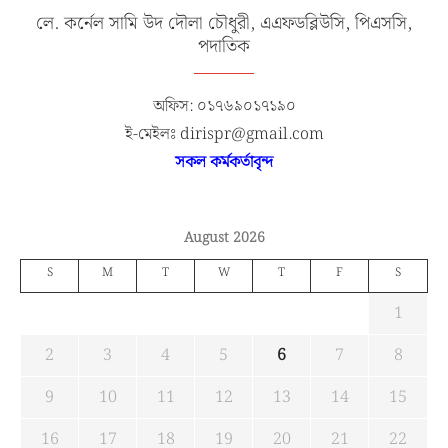
লে. কর্নেল সামি উদ দৌলা চৌধুরী, এএফডব্লিউসি, পিএসসি,
পদাতিক
অফিস: ০১৭৬৯০১৭১৯০
ই-মেইলঃ dirispr@gmail.com
সকল কর্মকর্তাবৃন্দ
August 2026
S
M
T
W
T
F
S
1
2
3
4
5
6
7
8
9
10
11
12
13
14
15
16
17
18
19
20
21
22