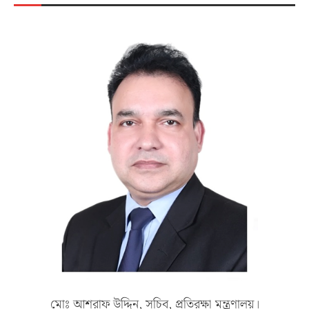
মোঃ আশরাফ উদ্দিন, সচিব, প্রতিরক্ষা মন্ত্রণালয়।