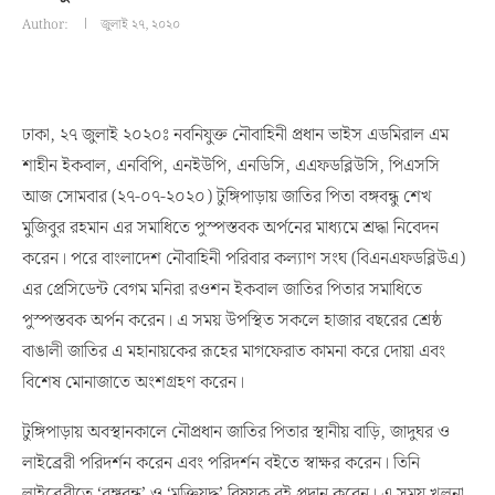
Author:
জুলাই ২৭, ২০২০
ঢাকা, ২৭ জুলাই ২০২০ঃ নবনিযুক্ত নৌবাহিনী প্রধান ভাইস এডমিরাল এম
শাহীন ইকবাল, এনবিপি, এনইউপি, এনডিসি, এএফডব্লিউসি, পিএসসি
আজ সোমবার (২৭-০৭-২০২০) টুঙ্গিপাড়ায় জাতির পিতা বঙ্গবন্ধু শেখ
মুজিবুর রহমান এর সমাধিতে পুস্পস্তবক অর্পনের মাধ্যমে শ্রদ্ধা নিবেদন
করেন। পরে বাংলাদেশ নৌবাহিনী পরিবার কল্যাণ সংঘ (বিএনএফডব্লিউএ)
এর প্রেসিডেন্ট বেগম মনিরা রওশন ইকবাল জাতির পিতার সমাধিতে
পুস্পস্তবক অর্পন করেন। এ সময় উপস্থিত সকলে হাজার বছরের শ্রেষ্ঠ
বাঙালী জাতির এ মহানায়কের রূহের মাগফেরাত কামনা করে দোয়া এবং
বিশেষ মোনাজাতে অংশগ্রহণ করেন।
টুঙ্গিপাড়ায় অবস্থানকালে নৌপ্রধান জাতির পিতার স্থানীয় বাড়ি, জাদুঘর ও
লাইব্রেরী পরিদর্শন করেন এবং পরিদর্শন বইতে স্বাক্ষর করেন। তিনি
লাইব্রেরীতে ‘বঙ্গবন্ধু’ ও ‘মুক্তিযুদ্ধ’ বিষয়ক বই প্রদান করেন। এ সময় খুলনা