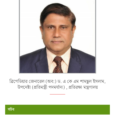
ব্রিগেডিয়ার জেনারেল (অব:) ড. এ কে এম শামছুল ইসলাম,
উপদেষ্টা (প্রতিমন্ত্রী পদমর্যাদা) , প্রতিরক্ষা মন্ত্রণালয়
সচিব