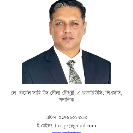
লে. কর্নেল সামি উদ দৌলা চৌধুরী, এএফডব্লিউসি, পিএসসি,
পদাতিক
অফিস: ০১৭৬৯০১৭১৯০
ই-মেইলঃ dirispr@gmail.com