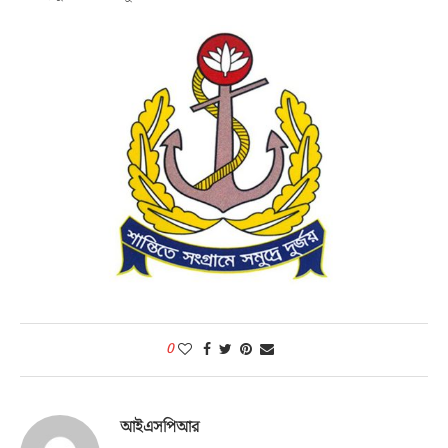
0
আইএসপিআর