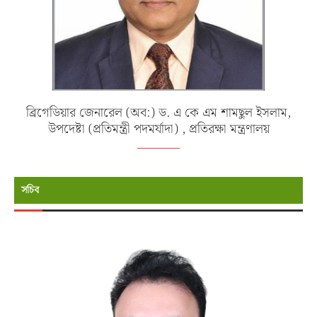
ব্রিগেডিয়ার জেনারেল (অব:) ড. এ কে এম শামছুল ইসলাম,
উপদেষ্টা (প্রতিমন্ত্রী পদমর্যাদা) , প্রতিরক্ষা মন্ত্রণালয়
সচিব