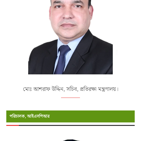
মোঃ আশরাফ উদ্দিন, সচিব, প্রতিরক্ষা মন্ত্রণালয়।
পরিচালক, আইএসপিআর