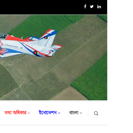
এক্সারসাইজ টাইগার লাইটনিং-২০২৬ এর উদ্বোধনী অনুষ্ঠান
তথ্য অধিকার
ইনোভেশন
বাংলা