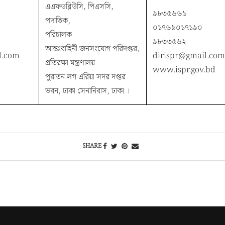
এএফডব্লিউসি, পিএসসি,
৯৮৩৫৬৬১
পদাতিক,
০১৭৬৯০১৭১৯০
পরিচালক
৯৮৩৩৫৬২
আন্তঃবাহিনী জনসংযোগ পরিদপ্তর,
l.com
dirispr@gmail.com
প্রতিরক্ষা মন্ত্রণালয়
www.ispr.gov.bd
পুরাতন লগ এরিয়া সদর দপ্তর
ভবন, ঢাকা সেনানিবাস, ঢাকা ।
SHARE