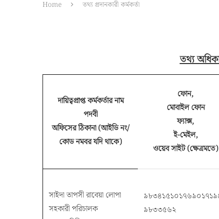
Home
তথ্য প্রদানকারী কর্মকর্তা
তথ্য অধিকা
ফোন,
দায়িত্বপ্রাপ্ত কর্মকর্তার নাম
মোবাইল ফোন
পদবী
ফ্যাক্স,
অফিসের ঠিকানা (আইডি নং/
ই-মেইল,
কোড নমবর যদি থাকে)
ওয়েব সাইট (ক্ষেত্রমতে)
সাইদা তাপসী রাবেয়া লোপা
৯৮৩৪১৫১০১৭৬৯০১৭১৯
সহকারী পরিচালক
৯৮৩৩৫৬২