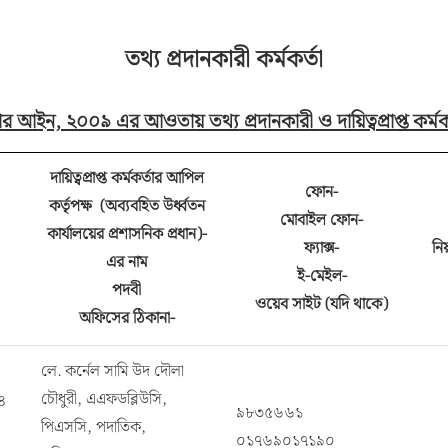
তথ্য প্রদানকারী কর্মকর্তা
র আইন, ২০০৯ এর আওতায় তথ্য প্রদানকারী ও দায়িত্বপ্রাপ্ত কর্মক
দায়িত্বপ্রাপ্ত কর্মকর্তার আপিল
ফোন-
কর্তৃপক্ষ (অব্যবহিত উর্ধ্বতন
মোবাইল ফোন-
কার্যালয়ের প্রশাসনিক প্রধান)-
ফ্যাক্স-
নিয়
এর নাম
ই-মেইল-
পদবী
ওয়েব সাইট (যদি থাকে)
অফিসের ঠিকানা-
লে. কর্নেল সামি উদ দৌলা
চৌধুরী, এএফডব্লিউসি,
৪
৯৮৩৫৬৬১
পিএসসি, পদাতিক,
০১৭৬৯০১৭১৯০