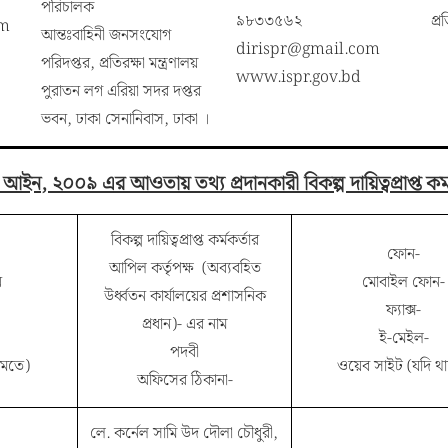
পরিচালক
৯৮৩৩৫৬২
প্র
om
আন্তঃবাহিনী জনসংযোগ
dirispr@gmail.com
পরিদপ্তর, প্রতিরক্ষা মন্ত্রণালয়
www.ispr.gov.bd
পুরাতন লগ এরিয়া সদর দপ্তর
ভবন, ঢাকা সেনানিবাস, ঢাকা ।
আইন, ২০০৯ এর আওতায় তথ্য প্রদানকারী বিকল্প দায়িত্বপ্রাপ্ত কর্
বিকল্প দায়িত্বপ্রাপ্ত কর্মকর্তার
ফোন-
আপিল কর্তৃপক্ষ (অব্যবহিত
ন
মোবাইল ফোন-
উর্ধ্বতন কার্যালয়ের প্রশাসনিক
ফ্যাক্স-
প্রধান)- এর নাম
ই-মেইল-
পদবী
রমতে)
ওয়েব সাইট (যদি থ
অফিসের ঠিকানা-
লে. কর্নেল সামি উদ দৌলা চৌধুরী,