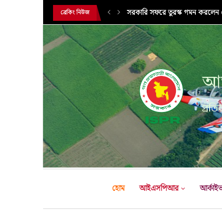
সরকারি সফরে তুরস্ক গমন করলেন সে
ব্রেকিং নিউজ
আন
প্রতির
হোম
আইএসপিআর
আর্কাই