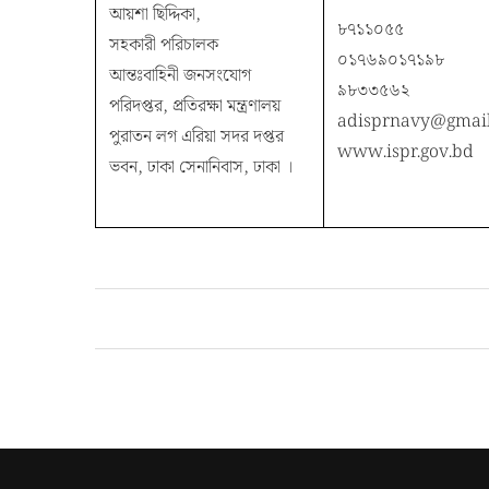
আয়শা ছিদ্দিকা,
৮৭১১০৫৫
সহকারী পরিচালক
০১৭৬৯০১৭১৯৮
আন্তঃবাহিনী জনসংযোগ
৯৮৩৩৫৬২
পরিদপ্তর, প্রতিরক্ষা মন্ত্রণালয়
adisprnavy@gmai
পুরাতন লগ এরিয়া সদর দপ্তর
www.ispr.gov.bd
ভবন, ঢাকা সেনানিবাস, ঢাকা ।