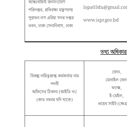
আন্তঃবাহিনী জনসংযোগ
lopa03du@gmail.c
পরিদপ্তর, প্রতিরক্ষা মন্ত্রণালয়
পুরাতন লগ এরিয়া সদর দপ্তর
www.ispr.gov.bd
ভবন, ঢাকা সেনানিবাস, ঢাকা
তথ্য অধিকার 
ফোন,
বিকল্প দায়িত্বপ্রাপ্ত কর্মকর্তার নাম
মোবাইল ফো
পদবী
ফ্যাক্স,
অফিসের ঠিকানা (আইডি নং/
ই-মেইল,
কোড নমবর যদি থাকে)
ওয়েব সাইট (ক্ষেত্