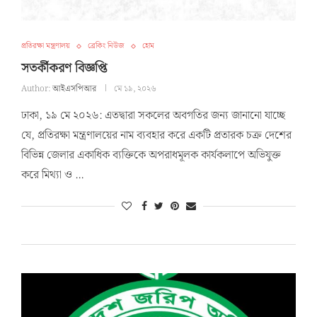
প্রতিরক্ষা মন্ত্রণালয়
ব্রেকিং নিউজ
হোম
সতর্কীকরণ বিজ্ঞপ্তি
Author:
আইএসপিআর
মে ১৯, ২০২৬
ঢাকা, ১৯ মে ২০২৬: এতদ্বারা সকলের অবগতির জন্য জানানো যাচ্ছে
যে, প্রতিরক্ষা মন্ত্রণালয়ের নাম ব্যবহার করে একটি প্রতারক চক্র দেশের
বিভিন্ন জেলার একাধিক ব্যক্তিকে অপরাধমূলক কার্যকলাপে অভিযুক্ত
করে মিথ্যা ও …