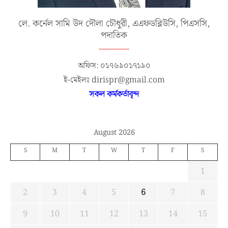
লে. কর্নেল সামি উদ দৌলা চৌধুরী, এএফডব্লিউসি, পিএসসি,
পদাতিক
অফিস: ০১৭৬৯০১৭১৯০
ই-মেইলঃ dirispr@gmail.com
সকল কর্মকর্তাবৃন্দ
August 2026
S
M
T
W
T
F
S
1
2
3
4
5
6
7
8
9
10
11
12
13
14
15