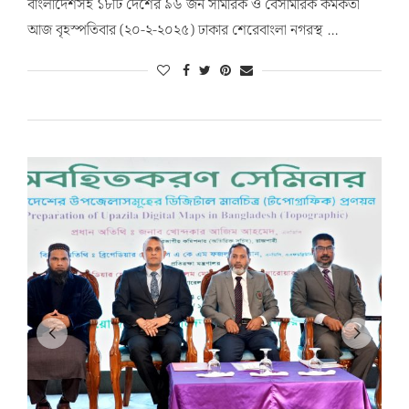
বাংলাদেশসহ ১৮টি দেশের ৯৬ জন সামরিক ও বেসামরিক কর্মকর্তা
আজ বৃহস্পতিবার (২০-২-২০২৫) ঢাকার শেরেবাংলা নগরস্থ …