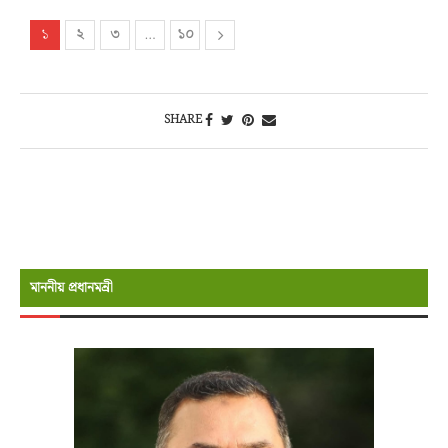
১
২
৩
…
১০
SHARE
মাননীয় প্রধানমন্রী