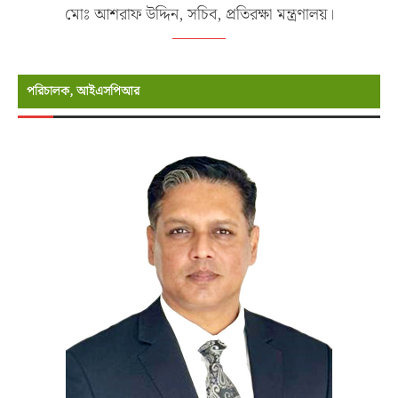
মোঃ আশরাফ উদ্দিন, সচিব, প্রতিরক্ষা মন্ত্রণালয়।
পরিচালক, আইএসপিআর