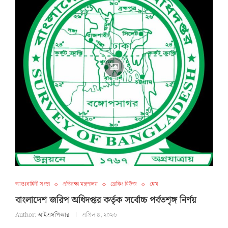
আন্তঃবাহিনী সংস্থা
প্রতিরক্ষা মন্ত্রণালয়
ব্রেকিং নিউজ
হোম
বাংলাদেশ জরিপ অধিদপ্তর কর্তৃক সর্বোচ্চ পর্বতশৃঙ্গ নির্ণয়
Author:
আইএসপিআর
এপ্রিল ৪, ২০২৬