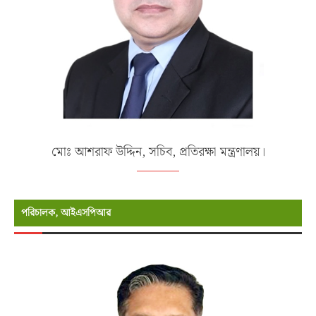
মোঃ আশরাফ উদ্দিন, সচিব, প্রতিরক্ষা মন্ত্রণালয়।
পরিচালক, আইএসপিআর