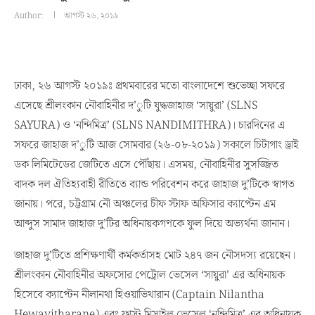
Author:
আগস্ট ২৬, ২০১৯
ঢাকা, ২৬ আগস্ট ২০১৯ঃ প্রথমবারের মতো বাংলাদেশে শুভেচ্ছা সফরে
এসেছে শ্রীলংকান নৌবাহিনীর দ’ুটি যুদ্ধজাহাজ ‘সায়ুরা’ (SLNS
SAYURA) ও ‘নন্দিমিত্র’ (SLNS NANDIMITHRA)। চারদিনের এ
সফরে জাহাজ দ’ুটি আজ সোমবার (২৬-০৮-২০১৯) সকালে চিটাগাং ড্রাই
ডক লিমিটেডের জেটিতে এসে পৌঁছায়। এসময়, নৌবাহিনীর সুসজ্জিত
বাদক দল ঐতিহ্যবাহী রীতিতে ব্যান্ড পরিবেশন করে জাহাজ দু’টিকে স্বাগত
জানায়। পরে, চট্টগ্রাম নৌ অঞ্চলের চীফ স্টাফ অফিসার ক্যাপ্টেন এম
আব্দুস সামাদ জাহাজ দু’টির অধিনায়কগণকে ফুল দিয়ে অভ্যর্থনা জানান।
জাহাজ দু’টিতে প্রশিক্ষণার্থী কর্মকর্তাসহ মোট ২৪৭ জন নৌসদস্য রয়েছেন।
শ্রীলংকান নৌবাহিনীর অফসোর পেট্রোল ভেসেল ‘সায়ুরা’ এর অধিনায়ক
হিসেবে ক্যাপ্টেন নীলানথা হিওয়াভিথারান (Captain Nilantha
Hewavitharane) এবং ফাস্ট মিসাইল ভেসেল ‘নন্দিমিত্র’ এর অধিনায়ক