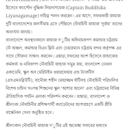
হিসেবে ক্যাপ্টেন বুদ্ধিকা লিয়ানাগমেজ (Captain Buddhika
Liyanagamage) দায়িত্ব পালন করছেন। এর আগে, সফরকারী জাহাজ
দুটি বাংলাদেশের জলসীমায় এসে পৌঁছালে নৌবাহিনী জাহাজ ‘দূর্জয়’ তাদের
অভ্যর্থনা জানায়।
বাংলাদেশে অবস্থানকালে জাহাজ দ’ুটির অধিনায়কগণ কমান্ডার চট্টগ্রাম
নৌ অঞ্চল, কমান্ডার বিএন ফ্লিট এবং চেয়ারম্যান চট্টগ্রাম বন্দর কর্তৃপক্ষ এর
সাথে সৌজন্য সাক্ষাৎ করবেন। এছাড়া,সফরের অংশ হিসেবে জাহাজের
কর্মকর্তা ও নাবিকগণ নৌবাহিনী জাহাজ সমুদ্র জয়, বাংলাদেশ নেভাল
একাডেমি, স্কুল অব মেরিটাইম ওয়ারফেয়ার এন্ড ট্যাকটিস
(এসএমডব্লিউটি), বানৌজা শহীদ মোয়াজ্জম ঘাঁটিসহ নৌবাহিনী পরিচালিত
বিশেষ চাহিদা স¤পন্ন শিশুদের স্কুল ‘আশার আলো’ এবং চট্টগ্রামের বিভিন্ন
ঐতিহাসিক পর্যটন এলাকা পরিদর্শন করবেন। তাছাড়া, বাংলাদেশ ও
শ্রীলংকা নৌবাহিনীর প্রশিক্ষণার্থী ক্যাডেটদের অংশগ্রহণে একটি প্রীতি
বাস্কেটবল খেলা অনুষ্ঠিত হবে।
শ্রীলংকান নৌবাহিনী জাহাজ দ’ুটির এই শুভেচ্ছা সফরের মাধ্যমে