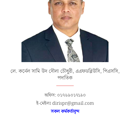
লে. কর্নেল সামি উদ দৌলা চৌধুরী, এএফডব্লিউসি, পিএসসি,
পদাতিক
অফিস: ০১৭৬৯০১৭১৯০
ই-মেইলঃ dirispr@gmail.com
সকল কর্মকর্তাবৃন্দ