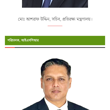
মোঃ আশরাফ উদ্দিন, সচিব, প্রতিরক্ষা মন্ত্রণালয়।
পরিচালক, আইএসপিআর