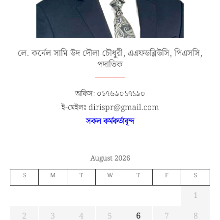
লে. কর্নেল সামি উদ দৌলা চৌধুরী, এএফডব্লিউসি, পিএসসি,
পদাতিক
অফিস: ০১৭৬৯০১৭১৯০
ই-মেইলঃ dirispr@gmail.com
সকল কর্মকর্তাবৃন্দ
August 2026
S
M
T
W
T
F
S
1
2
3
4
5
6
7
8