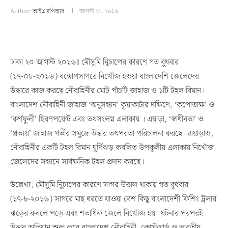
Author:
আইএসপিআর
আগস্ট ২১, ২০১৬
ঢাকা ২০ আগস্ট ২০১৬ঃ মৌসুমি নিুচাপের কারণে গত বুধবার
(১৭-০৮-২০১৬) বঙ্গোপসাগরে নিখোঁজ হওয়া বাংলাদেশি জেলেদের
উদ্ধারে কাজ করছে নৌবাহিনীর মোট পাঁচটি জাহাজ ও ১টি টহল বিমান।
বাংলাদেশ নৌবাহিনী জাহাজ ‘অনুসন্ধান’ কুয়াকাটার দক্ষিণে, ‘কপোতাক্ষ’ ও
‘কর্ণফুলী’ হিরণপয়েন্ট এবং তৎসংলগ্ন এলাকায় । এয়াড়া, ‘স্বাধীনতা’ ও
‘প্রত্যয়’ জাহাজ গভীর সমুদ্রে উদ্ধার তৎপরতা পরিচালনা করছে। এয়াড়াও,
নৌবাহিনীর একটি টহল বিমান ঘূর্ণিঝড় কবলিত উপকূলীয় এলাকায় নিখোঁজ
জেলেদের সন্ধানে সার্বক্ষনিক টহল প্রদান করছে।
উল্লেখ্য, মৌসুমি নিুচাপের কারণে সাগর উত্তাল থাকায় গত বুধবার
(১৭-৮-২০১৬) সাগরে মাছ ধরতে যাওয়া বেশ কিছু বাংলাদেশী ফিশিং ট্রলার
ঝড়ের কবলে পড়ে এবং শতাধিক জেলে নিখোঁজ হয়। ঘটনার পরপরই
উদ্ধার অভিযান শুরু করে বাংলাদেশ নৌবাহিনী, কোস্টগার্ড ও ভারতীয়