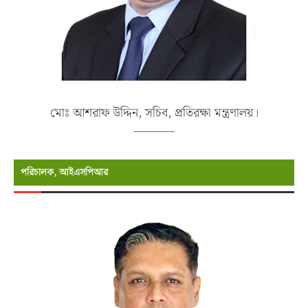
মোঃ আশরাফ উদ্দিন, সচিব, প্রতিরক্ষা মন্ত্রণালয়।
পরিচালক, আইএসপিআর