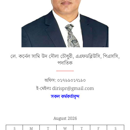
লে. কর্নেল সামি উদ দৌলা চৌধুরী, এএফডব্লিউসি, পিএসসি,
পদাতিক
অফিস: ০১৭৬৯০১৭১৯০
ই-মেইলঃ dirispr@gmail.com
সকল কর্মকর্তাবৃন্দ
August 2026
S
M
T
W
T
F
S