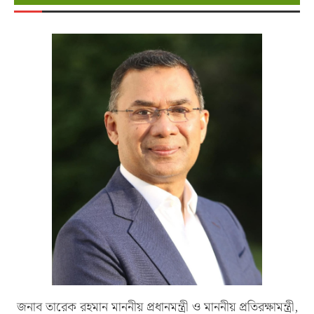
জনাব তারেক রহমান মাননীয় প্রধানমন্ত্রী ও মাননীয় প্রতিরক্ষামন্ত্রী,