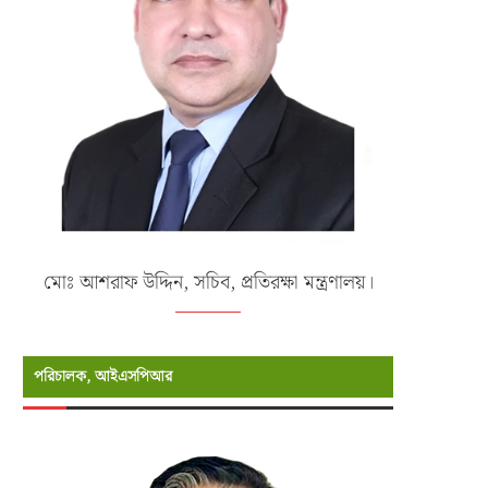
মোঃ আশরাফ উদ্দিন, সচিব, প্রতিরক্ষা মন্ত্রণালয়।
পরিচালক, আইএসপিআর