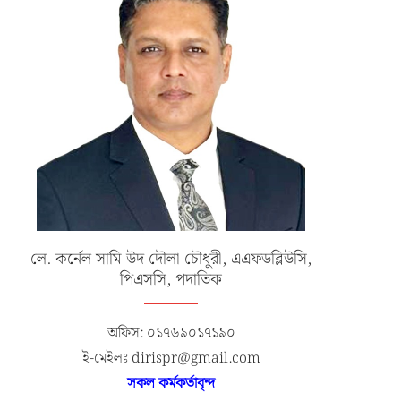
লে. কর্নেল সামি উদ দৌলা চৌধুরী, এএফডব্লিউসি,
পিএসসি, পদাতিক
অফিস: ০১৭৬৯০১৭১৯০
ই-মেইলঃ dirispr@gmail.com
সকল কর্মকর্তাবৃন্দ