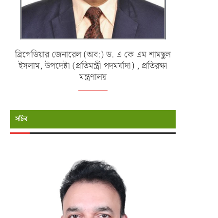
ব্রিগেডিয়ার জেনারেল (অব:) ড. এ কে এম শামছুল
্যাদুর্গত ও পানিবন্দি মানুষের পাশে বাংলাদেশ
মায়ানমারে পাচারকালে সিমেন্ট বোঝাই 
ইসলাম, উপদেষ্টা (প্রতিমন্ত্রী পদমর্যাদা) , প্রতিরক্ষা
নৌবাহিনী
বোটসহ ২১ জনকে...
মন্ত্রণালয়
জুলাই ১১, ২০২৬
জুন ২৭, ২০২৬
সচিব