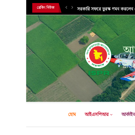
সরকারি সফরে তুরস্ক গমন করলেন সে
ব্রেকিং নিউজ
আন
প্রতির
হোম
আইএসপিআর
আর্কাই