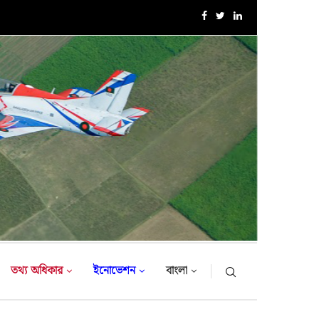
এক্সারসাইজ টাইগার লাইটনিং-২০২৬ এর উদ্বোধনী অনুষ্ঠান
তথ্য অধিকার
ইনোভেশন
বাংলা