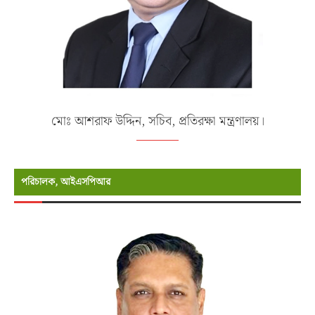
মোঃ আশরাফ উদ্দিন, সচিব, প্রতিরক্ষা মন্ত্রণালয়।
পরিচালক, আইএসপিআর