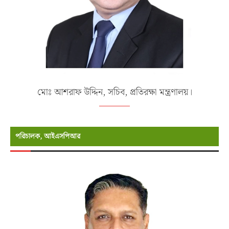
মোঃ আশরাফ উদ্দিন, সচিব, প্রতিরক্ষা মন্ত্রণালয়।
পরিচালক, আইএসপিআর