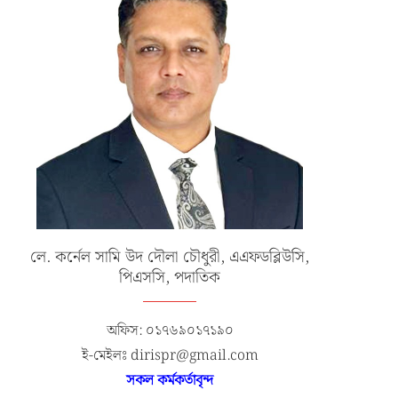
লে. কর্নেল সামি উদ দৌলা চৌধুরী, এএফডব্লিউসি,
পিএসসি, পদাতিক
অফিস: ০১৭৬৯০১৭১৯০
ই-মেইলঃ dirispr@gmail.com
সকল কর্মকর্তাবৃন্দ