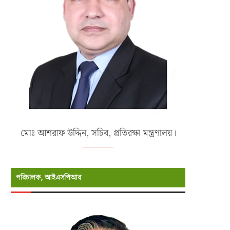
মোঃ আশরাফ উদ্দিন, সচিব, প্রতিরক্ষা মন্ত্রণালয়।
পরিচালক, আইএসপিআর