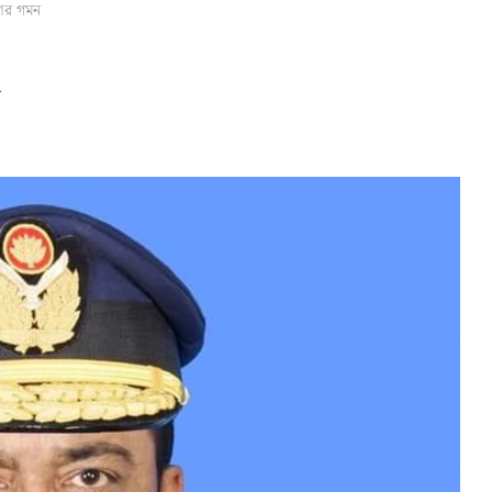
িশর গমন