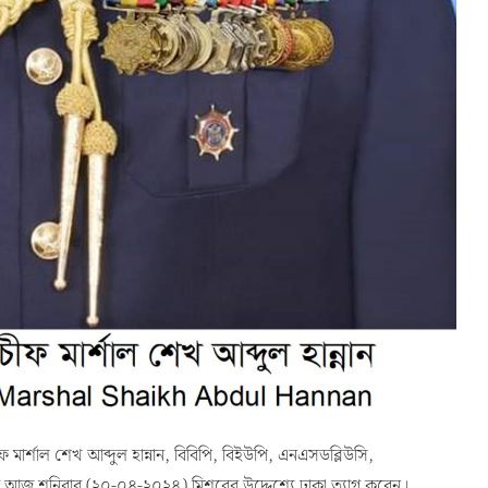
 মার্শাল শেখ আব্দুল হান্নান, বিবিপি, বিইউপি, এনএসডব্লিউসি,
আজ শনিবার (২০-০৪-২০২৪) মিশরের উদ্দেশ্যে ঢাকা ত্যাগ করেন।