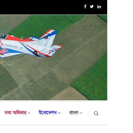
এক্সারসাইজ টাইগার লাইটনিং-২০২৬ এর উদ্বোধনী অনুষ্ঠান
তথ্য অধিকার
ইনোভেশন
বাংলা