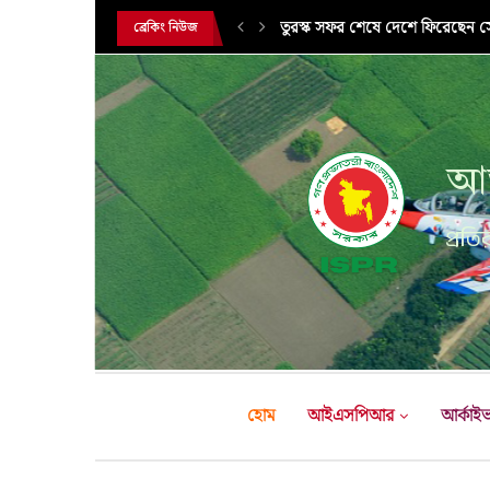
সরকারি সফরে তুরস্ক গমন করলেন সে
ব্রেকিং নিউজ
আন
প্রতির
হোম
আইএসপিআর
আর্কাই