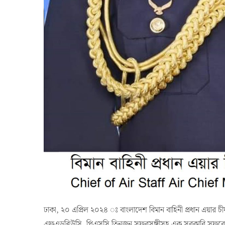
ঢাকা, ২০ এপ্রিল ২০২৪ ঃ বাংলাদেশ বিমান বাহিনী প্রধান এয়ার চীফ
এফএডব্লিউসি, পিএসসি তিনজন সফরসঙ্গীসহ এক সরকারি সফরে 