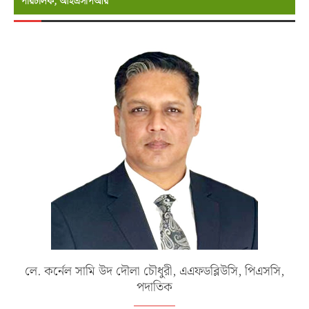
পরিচালক, আইএসপিআর
লে. কর্নেল সামি উদ দৌলা চৌধুরী, এএফডব্লিউসি, পিএসসি,
পদাতিক