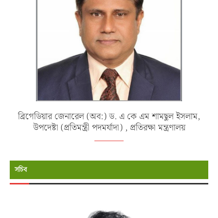
ব্রিগেডিয়ার জেনারেল (অব:) ড. এ কে এম শামছুল ইসলাম,
উপদেষ্টা (প্রতিমন্ত্রী পদমর্যাদা) , প্রতিরক্ষা মন্ত্রণালয়
সচিব