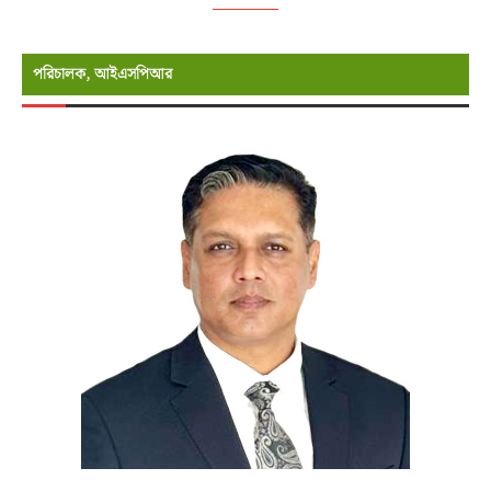
পরিচালক, আইএসপিআর