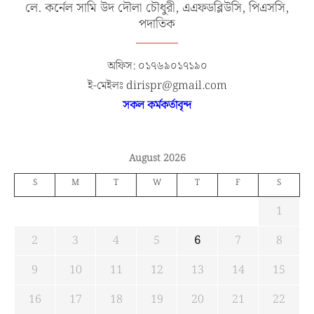
লে. কর্নেল সামি উদ দৌলা চৌধুরী, এএফডব্লিউসি, পিএসসি,
পদাতিক
অফিস: ০১৭৬৯০১৭১৯০
ই-মেইলঃ dirispr@gmail.com
সকল কর্মকর্তাবৃন্দ
August 2026
S
M
T
W
T
F
S
1
2
3
4
5
6
7
8
9
10
11
12
13
14
15
16
17
18
19
20
21
22