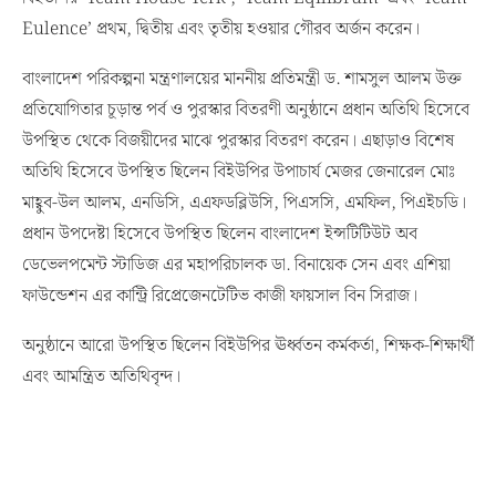
Eulence’ প্রথম, দ্বিতীয় এবং তৃতীয় হওয়ার গৌরব অর্জন করেন।
বাংলাদেশ পরিকল্পনা মন্ত্রণালয়ের মাননীয় প্রতিমন্ত্রী ড. শামসুল আলম উক্ত
প্রতিযোগিতার চূড়ান্ত পর্ব ও পুরস্কার বিতরণী অনুষ্ঠানে প্রধান অতিথি হিসেবে
উপস্থিত থেকে বিজয়ীদের মাঝে পুরস্কার বিতরণ করেন। এছাড়াও বিশেষ
অতিথি হিসেবে উপস্থিত ছিলেন বিইউপির উপাচার্য মেজর জেনারেল মোঃ
মাহ্বুব-উল আলম, এনডিসি, এএফডব্লিউসি, পিএসসি, এমফিল, পিএইচডি।
প্রধান উপদেষ্টা হিসেবে উপস্থিত ছিলেন বাংলাদেশ ইন্সটিটিউট অব
ডেভেলপমেন্ট স্টাডিজ এর মহাপরিচালক ডা. বিনায়েক সেন এবং এশিয়া
ফাউন্ডেশন এর কান্ট্রি রিপ্রেজেনটেটিভ কাজী ফায়সাল বিন সিরাজ।
অনুষ্ঠানে আরো উপস্থিত ছিলেন বিইউপির ঊর্ধ্বতন কর্মকর্তা, শিক্ষক-শিক্ষার্থী
এবং আমন্ত্রিত অতিথিবৃন্দ।