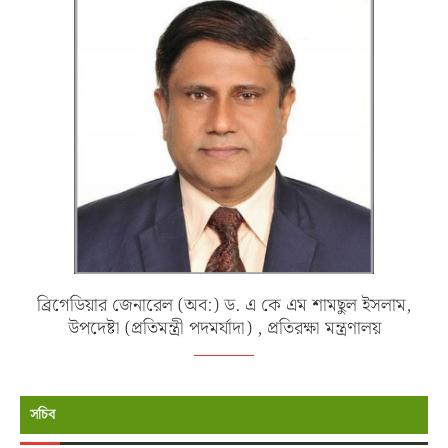
ব্রিগেডিয়ার জেনারেল (অব:) ড. এ কে এম শামছুল ইসলাম,
উপদেষ্টা (প্রতিমন্ত্রী পদমর্যাদা) , প্রতিরক্ষা মন্ত্রণালয়
সচিব