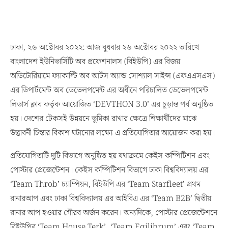
ঢাকা, ২৬ অক্টোবর ২০২২: আজ বুধবার ২৬ অক্টোবর ২০২২ তারিখে
বাংলাদেশ ইউনিভার্সিটি অব প্রফেশনালস (বিইউপি) এর বিজয়
অডিটোরিয়ামে ফ্যাকাল্টি অব আর্টস অ্যান্ড সোশ্যাল সাইন্স (এফএএসএস)
এর ডিপার্টমেন্ট অব ডেভেলপমেন্ট এর অধীনে পরিচালিত ডেভেলপমেন্ট
লিডার্স ক্লাব কর্তৃক আয়োজিত ‘DEVTHON 3.0’ এর চূড়ান্ত পর্ব অনুষ্ঠিত
হয়। দেশের টেকসই উন্নয়নে ভূমিকা রাখার ক্ষেত্রে শিক্ষার্থীদের মাঝে
উদ্ভাবনী চিন্তার বিকাশ ঘটানোর লক্ষ্যে এ প্রতিযোগিতার আয়োজন করা হয়।
প্রতিযোগিতাটি দুটি বিভাগে অনুষ্ঠিত হয় যথাক্রমে কেইস কম্পিটিশন এবং
পোস্টার প্রেজেন্টেশন। কেইস কম্পিটিশন বিভাগে ঢাকা বিশ্ববিদ্যালয় এর
‘Team Throb’ চ্যাম্পিয়ন, বিইউপি এর ‘Team Starfleet’ প্রথম
রানারআপ এবং ঢাকা বিশ্ববিদ্যালয় এর আইবিএ এর ‘Team B2B’ দ্বিতীয়
রানার আপ হওয়ার গৌরব অর্জন করেন। অন্যদিকে, পোস্টার প্রেজেন্টেশনে
বিইউপির ‘Team House Terk’, ‘Team Eqilibrum’ এবং ‘Team