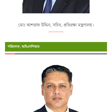
মোঃ আশরাফ উদ্দিন, সচিব, প্রতিরক্ষা মন্ত্রণালয়।
পরিচালক, আইএসপিআর