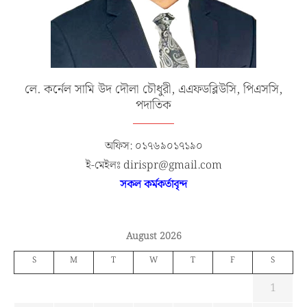
লে. কর্নেল সামি উদ দৌলা চৌধুরী, এএফডব্লিউসি, পিএসসি,
পদাতিক
অফিস: ০১৭৬৯০১৭১৯০
ই-মেইলঃ dirispr@gmail.com
সকল কর্মকর্তাবৃন্দ
August 2026
S
M
T
W
T
F
S
1