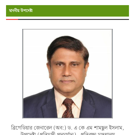
মাননীয় উপদেষ্টা
ব্রিগেডিয়ার জেনারেল (অব:) ড. এ কে এম শামছুল ইসলাম,
উপদেষ্টা (প্রতিমন্ত্রী পদমর্যাদা) , প্রতিরক্ষা মন্ত্রণালয়