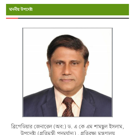
মাননীয় উপদেষ্টা
ব্রিগেডিয়ার জেনারেল (অব:) ড. এ কে এম শামছুল ইসলাম,
উপদেষ্টা (প্রতিমন্ত্রী পদমর্যাদা) , প্রতিরক্ষা মন্ত্রণালয়