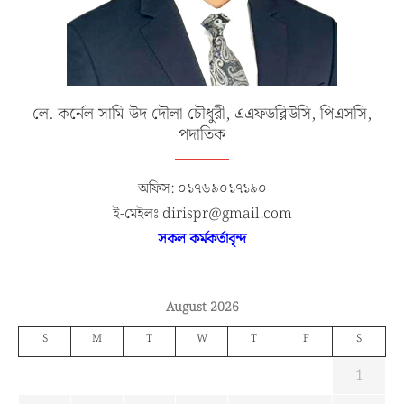
লে. কর্নেল সামি উদ দৌলা চৌধুরী, এএফডব্লিউসি, পিএসসি,
পদাতিক
অফিস: ০১৭৬৯০১৭১৯০
ই-মেইলঃ dirispr@gmail.com
সকল কর্মকর্তাবৃন্দ
August 2026
S
M
T
W
T
F
S
1