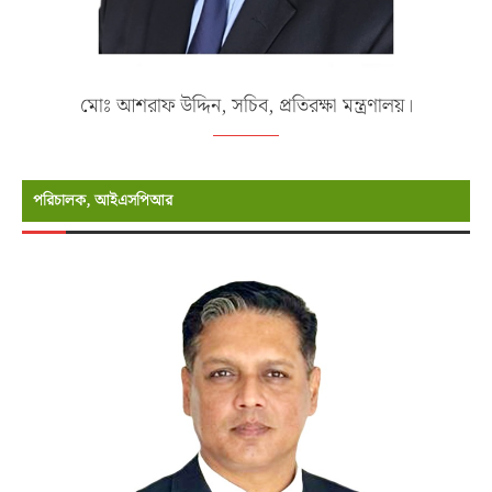
মোঃ আশরাফ উদ্দিন, সচিব, প্রতিরক্ষা মন্ত্রণালয়।
পরিচালক, আইএসপিআর