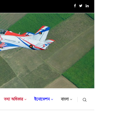
এক্সারসাইজ টাইগার লাইটনিং-২০২৬ এর উদ্বোধনী অনুষ্ঠান
তথ্য অধিকার
ইনোভেশন
বাংলা