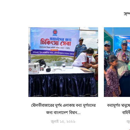
সম্
্বিরাত
মৌলভীবাজারের দুর্গম এলাকায় বন্যা দুর্গতদের
বন্যাদুর্গত মান
শুরু
জন্য বাংলাদেশ বিমান...
বাহিন
জুলাই ১৫, ২০২৬
জু