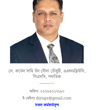
লে. কর্নেল সামি উদ দৌলা চৌধুরী, এএফডব্লিউসি,
পিএসসি, পদাতিক
অফিস: ০১৭৬৯০১৭১৯০
ই-মেইলঃ dirispr@gmail.com
সকল কর্মকর্তাবৃন্দ