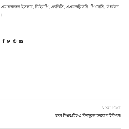
এ এস এম ফকরুল ইসলাম, জিইউপি, এনডিসি, এএফডব্লিউসি, পিএসসি, উর্ধ্বতন
ন।
Next Post
ঢাকা সিএমএইচ-এ বিনামূল্যে হৃদরোগ চিকিৎসা