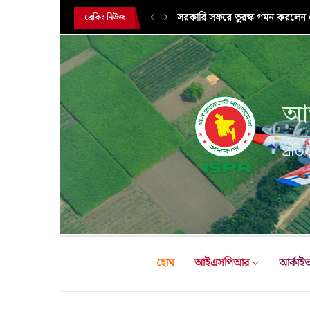
সরকারি সফরে তুরস্ক গমন করলেন সে
ব্রেকিং নিউজ
আন
প্রতির
হোম
আইএসপিআর
আর্কাই