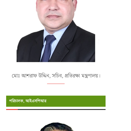
মোঃ আশরাফ উদ্দিন, সচিব, প্রতিরক্ষা মন্ত্রণালয়।
পরিচালক, আইএসপিআর