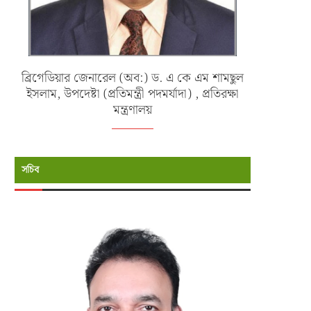
ব্রিগেডিয়ার জেনারেল (অব:) ড. এ কে এম শামছুল
ইসলাম, উপদেষ্টা (প্রতিমন্ত্রী পদমর্যাদা) , প্রতিরক্ষা
মন্ত্রণালয়
সচিব
বাংলাদেশ বিমান বাহিনীর ১৩১ তম জুনিয়র
জাতীয় হকি ও কাবাডির নারী দলের সংবর
কমান্ড ও...
ও...
জুন ৯, ২০২৬
মে ২৩, ২০২৬