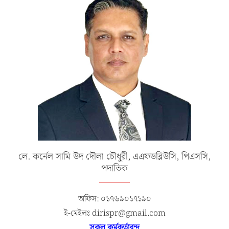
লে. কর্নেল সামি উদ দৌলা চৌধুরী, এএফডব্লিউসি, পিএসসি,
পদাতিক
অফিস: ০১৭৬৯০১৭১৯০
ই-মেইলঃ dirispr@gmail.com
সকল কর্মকর্তাবৃন্দ