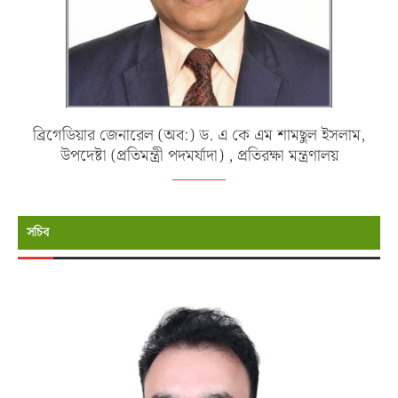
ব্রিগেডিয়ার জেনারেল (অব:) ড. এ কে এম শামছুল ইসলাম,
উপদেষ্টা (প্রতিমন্ত্রী পদমর্যাদা) , প্রতিরক্ষা মন্ত্রণালয়
সচিব