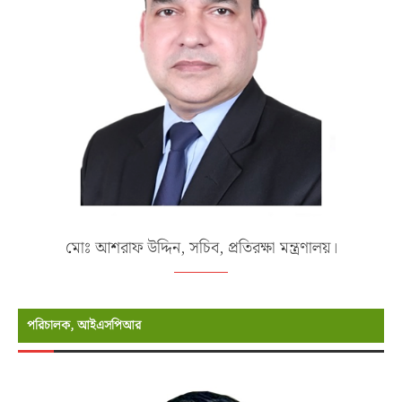
মোঃ আশরাফ উদ্দিন, সচিব, প্রতিরক্ষা মন্ত্রণালয়।
পরিচালক, আইএসপিআর