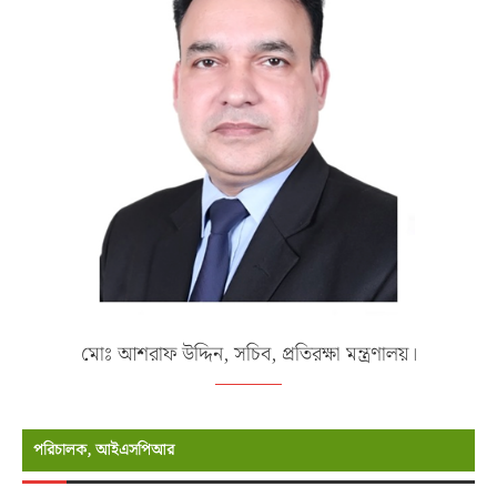
মোঃ আশরাফ উদ্দিন, সচিব, প্রতিরক্ষা মন্ত্রণালয়।
পরিচালক, আইএসপিআর