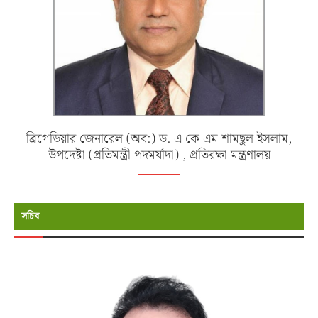
ব্রিগেডিয়ার জেনারেল (অব:) ড. এ কে এম শামছুল ইসলাম,
উপদেষ্টা (প্রতিমন্ত্রী পদমর্যাদা) , প্রতিরক্ষা মন্ত্রণালয়
সচিব