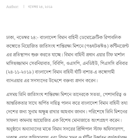
Author:
নভেম্বর ২৪, ২০১৯
ঢাকা, নভেম্বর ২৪:- বাংলাদেশ বিমান বাহিনী ডেমোক্রেটিক রিপাবলিক
কঙ্গোতে নিয়োজিত জাতিসংঘ শান্তিরক্ষা মিশনে (গঙঘটঝঈঙ) কন্টিনজেন্ট
এর প্রতিস্থাপন শুরু করতে যাচ্ছে। বিমান বাহিনী প্রধান এয়ার চীফ মার্শাল
মাসিহুজ্জামান সেরনিয়াবাত, বিবিপি, ওএসপি, এনডিইউ, পিএসসি রবিবার
(২৪-১১-২০১৯) বাংলাদেশ বিমান বাহিনী ঘাঁটি বাশার-এ কঙ্গোগামী
ব্যানএয়ার এর সদস্যদের উদ্দেশে বক্তব্য প্রদান করেন।
এসময় তিনি জাতিসংঘ শান্তিরক্ষা মিশনে তাদেরকে সততা, পেশাদারিত্ব ও
আন্তরিকতার সাথে অর্পিত দায়িত্ব পালন করে বাংলাদেশ বিমান বাহিনী তথা
দেশের জন্য সুনাম অক্ষুন্ন রাখার আহবান জানান। পরিশেষে তিনি মিশনের
সাফল্য কামনায় আয়োজিত এক বিশেষ মোনাজাতে অংশগ্রহণ করেন।
অনুষ্ঠানে অন্যান্যদের মাঝে বিমান সদরের প্রিন্সিপাল স্টাফ অফিসারগণ,
ঢাকাস্থ এয়ার অফিসারগণ এবং বিমান সদর ও ঘাঁটির উর্ধ্বতন কর্মকর্তাবৃন্দ