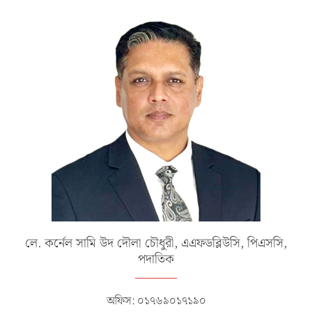
লে. কর্নেল সামি উদ দৌলা চৌধুরী, এএফডব্লিউসি, পিএসসি,
পদাতিক
অফিস: ০১৭৬৯০১৭১৯০