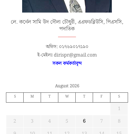
লে. কর্নেল সামি উদ দৌলা চৌধুরী, এএফডব্লিউসি, পিএসসি,
পদাতিক
অফিস: ০১৭৬৯০১৭১৯০
ই-মেইলঃ dirispr@gmail.com
সকল কর্মকর্তাবৃন্দ
August 2026
S
M
T
W
T
F
S
1
2
3
4
5
6
7
8
9
10
11
12
13
14
15