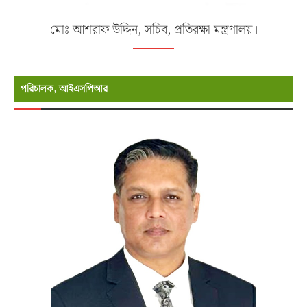
মোঃ আশরাফ উদ্দিন, সচিব, প্রতিরক্ষা মন্ত্রণালয়।
পরিচালক, আইএসপিআর