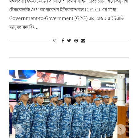
মঙ্গলবার (২৭-০১-২৬) বাংলাদেশ বিমান বাহিনী এবং চায়না ইলেকট্রনিক্স
টেকনোলজি গ্রুপ কর্পোরেশন ইন্টারন্যাশনাল (CETC)-এর মধ্যে
Government-to-Government (G2G) এর আওতায় ইউএভি
ম্যানুফ্যাকচারিং …