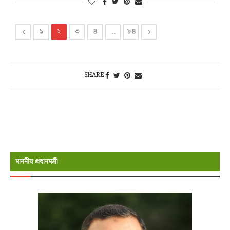
১
২
৩
৪
…
৮৪
SHARE
মাননীয় প্রধানমন্রী