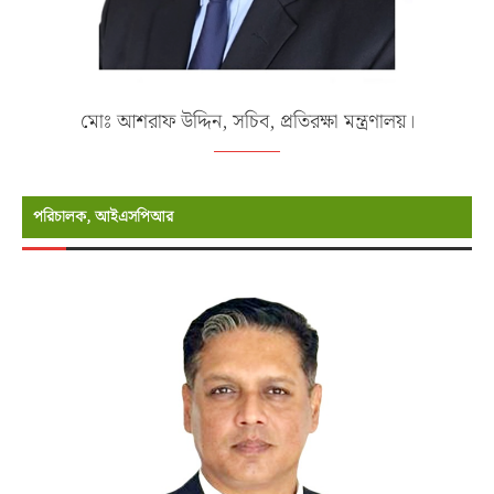
মোঃ আশরাফ উদ্দিন, সচিব, প্রতিরক্ষা মন্ত্রণালয়।
পরিচালক, আইএসপিআর