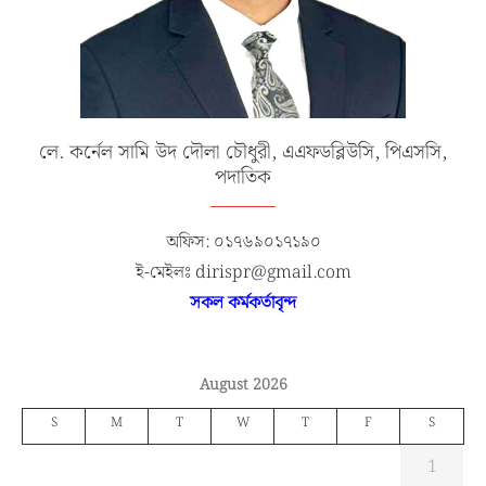
লে. কর্নেল সামি উদ দৌলা চৌধুরী, এএফডব্লিউসি, পিএসসি,
পদাতিক
অফিস: ০১৭৬৯০১৭১৯০
ই-মেইলঃ dirispr@gmail.com
সকল কর্মকর্তাবৃন্দ
August 2026
S
M
T
W
T
F
S
1