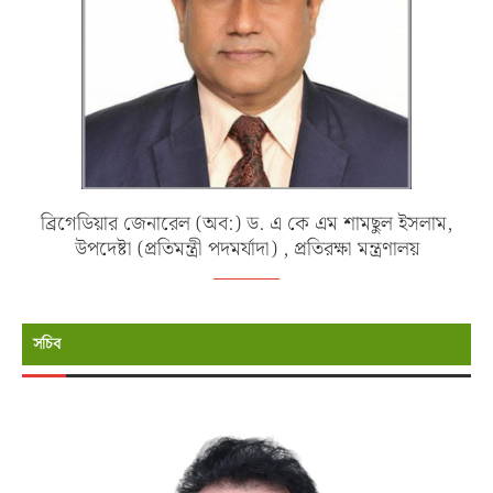
ব্রিগেডিয়ার জেনারেল (অব:) ড. এ কে এম শামছুল ইসলাম,
উপদেষ্টা (প্রতিমন্ত্রী পদমর্যাদা) , প্রতিরক্ষা মন্ত্রণালয়
সচিব