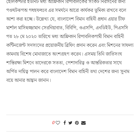
হেলিকপ্টার ইউনিট মধ্য আফ্রিকান রিপাবলিকের সংকট নিরসনের জন্য
গওঘটঝগঅ গধহফধঃব এর সমর্থনে আরো কার্যকর ভূমিকা রাখবে বলে
আশা করা হচ্ছে। উল্লেখ্য যে, বাংলাদেশ বিমান বাহিনী প্রধান এয়ার চীফ
মার্শাল মাসিহুজ্জামান সেরনিয়াবাত, বিবিপি, ওএসপি, এনডিইউ, পিএসসি
গত ২৮ মে ২০২০ তারিখে মধ্য আফ্রিকান রিপাবলিকগামী বিমান বাহিনী
কন্টিনজেন্ট সদস্যদের প্রয়োজনীয় ব্রিফিং প্রদান করেন এবং মিশনের সাফল্য
কামনায় বিশেষ মোনাজাতে অংশগ্রহণ করেন। এসময় তিনি জাতিসংঘ
শান্তিরক্ষা মিশনে তাদেরকে সততা, পেশাদারিত্ব ও আন্তরিকতার সাথে
অর্পিত দায়িত্ব পালন করে বাংলাদেশ বিমান বাহিনী তথা দেশের জন্য সুনাম
বয়ে আনার আহ্বান জানান।
0