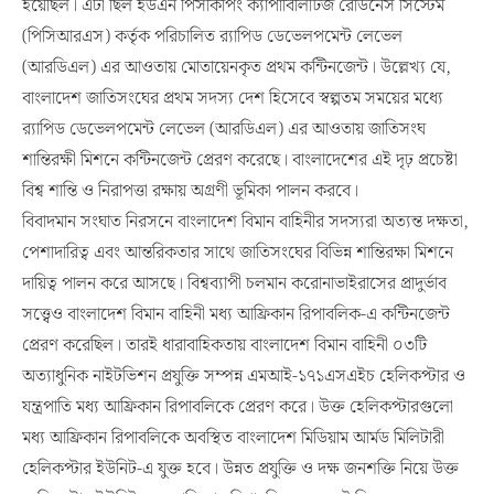
হয়েছিল। এটা ছিল ইউএন পিসকিপিং ক্যাপাবিলিটিজ রেডিনেস সিস্টেম
(পিসিআরএস) কর্তৃক পরিচালিত র‌্যাপিড ডেভেলপমেন্ট লেভেল
(আরডিএল) এর আওতায় মোতায়েনকৃত প্রথম কন্টিনজেন্ট। উল্লেখ্য যে,
বাংলাদেশ জাতিসংঘের প্রথম সদস্য দেশ হিসেবে স্বল্পতম সময়ের মধ্যে
র‌্যাপিড ডেভেলপমেন্ট লেভেল (আরডিএল) এর আওতায় জাতিসংঘ
শান্তিরক্ষী মিশনে কন্টিনজেন্ট প্রেরণ করেছে। বাংলাদেশের এই দৃঢ় প্রচেষ্টা
বিশ্ব শান্তি ও নিরাপত্তা রক্ষায় অগ্রণী ভূমিকা পালন করবে।
বিবাদমান সংঘাত নিরসনে বাংলাদেশ বিমান বাহিনীর সদস্যরা অত্যন্ত দক্ষতা,
পেশাদারিত্ব এবং আন্তরিকতার সাথে জাতিসংঘের বিভিন্ন শান্তিরক্ষা মিশনে
দায়িত্ব পালন করে আসছে। বিশ্বব্যাপী চলমান করোনাভাইরাসের প্রাদুর্ভাব
সত্ত্বেও বাংলাদেশ বিমান বাহিনী মধ্য আফ্রিকান রিপাবলিক-এ কন্টিনজেন্ট
প্রেরণ করেছিল। তারই ধারাবাহিকতায় বাংলাদেশ বিমান বাহিনী ০৩টি
অত্যাধুনিক নাইটভিশন প্রযুক্তি সম্পন্ন এমআই-১৭১এসএইচ হেলিকপ্টার ও
যন্ত্রপাতি মধ্য আফ্রিকান রিপাবলিকে প্রেরণ করে। উক্ত হেলিকপ্টারগুলো
মধ্য আফ্রিকান রিপাবলিকে অবস্থিত বাংলাদেশ মিডিয়াম আর্মড মিলিটারী
হেলিকপ্টার ইউনিট-এ যুক্ত হবে। উন্নত প্রযুক্তি ও দক্ষ জনশক্তি নিয়ে উক্ত