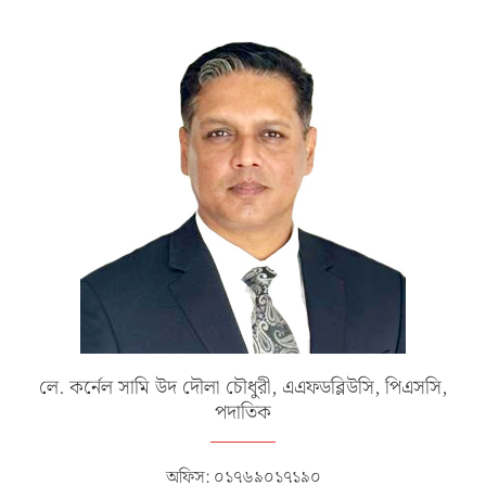
লে. কর্নেল সামি উদ দৌলা চৌধুরী, এএফডব্লিউসি, পিএসসি,
পদাতিক
অফিস: ০১৭৬৯০১৭১৯০