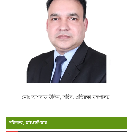
মোঃ আশরাফ উদ্দিন, সচিব, প্রতিরক্ষা মন্ত্রণালয়।
পরিচালক, আইএসপিআর