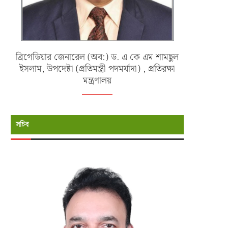
ব্রিগেডিয়ার জেনারেল (অব:) ড. এ কে এম শামছুল
ইসলাম, উপদেষ্টা (প্রতিমন্ত্রী পদমর্যাদা) , প্রতিরক্ষা
মন্ত্রণালয়
সচিব
্যাদুর্গত ও পানিবন্দি মানুষের পাশে বাংলাদেশ
মায়ানমারে পাচারকালে সিমেন্ট বোঝাই 
নৌবাহিনী
বোটসহ ২১ জনকে...
জুলাই ১১, ২০২৬
জুন ২৭, ২০২৬