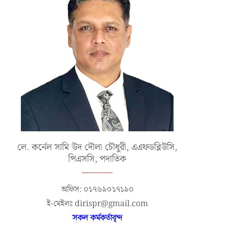
লে. কর্নেল সামি উদ দৌলা চৌধুরী, এএফডব্লিউসি,
পিএসসি, পদাতিক
অফিস: ০১৭৬৯০১৭১৯০
ই-মেইলঃ dirispr@gmail.com
সকল কর্মকর্তাবৃন্দ