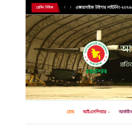
এক্সারসাইজ টাইগার লাইটনিং-২০২৬ এ
ব্রেকিং নিউজ
আন
প্রতির
হোম
আইএসপিআর
আর্কাই