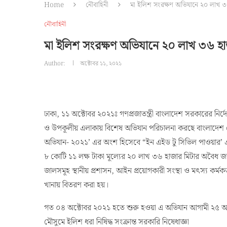
Home
নৌবাহিনী
মা ইলিশ সংরক্ষণ অভিযানে ২০ লাখ 
নৌবাহিনী
মা ইলিশ সংরক্ষণ অভিযানে ২০ লাখ ৩৬ 
Author:
অক্টোবর ১১, ২০২১
ঢাকা, ১১ অক্টোবর ২০২১ঃ গণপ্রজাতন্ত্রী বাংলাদেশ সরকারের নির্দ
ও উপকূলীয় এলাকায় বিশেষ অভিযান পরিচালনা করছে বাংলাদেশ নৌব
অভিযান- ২০২১’ এর অংশ হিসেবে “ইন এইড টু সিভিল পাওয়ার’ 
৮ কোটি ১১ লক্ষ টাকা মূল্যের ২০ লাখ ৩৬ হাজার মিটার অ
জালসমূহ স্থানীয় প্রশাসন, আইন প্রয়োগকারী সংস্থা ও মৎস্য কর্মক
খানায় বিতরণ করা হয়।
গত ০৪ অক্টোবর ২০২১ হতে শুরু হওয়া এ অভিযান আগামী ২৫ অক্
মৌসুমে ইলিশ ধরা নিষিদ্ধ সংক্রান্ত সরকারি নিষেধাজ্ঞা