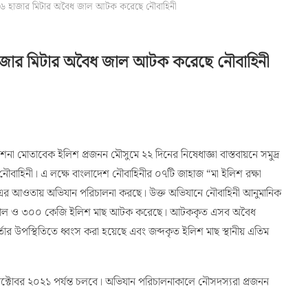
৩৬ হাজার মিটার অবৈধ জাল আটক করেছে নৌবাহিনী
হাজার মিটার অবৈধ জাল আটক করেছে নৌবাহিনী
েশনা মোতাবেক ইলিশ প্রজনন মৌসুমে ২২ দিনের নিষেধাজ্ঞা বাস্তবায়নে সমুদ্র
াহিনী। এ লক্ষে বাংলাদেশ নৌবাহিনীর ০৭টি জাহাজ “মা ইলিশ রক্ষা
এর আওতায় অভিযান পরিচালনা করছে। উক্ত অভিযানে নৌবাহিনী আনুমানিক
বৈধ জাল ও ৩০০ কেজি ইলিশ মাছ আটক করেছে। আটককৃত এসব অবৈধ
র্তার উপস্থিতিতে ধ্বংস করা হয়েছে এবং জব্দকৃত ইলিশ মাছ স্থানীয় এতিম
টোবর ২০২১ পর্যন্ত চলবে। অভিযান পরিচালনাকালে নৌসদস্যরা প্রজনন