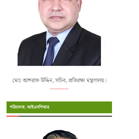
মোঃ আশরাফ উদ্দিন, সচিব, প্রতিরক্ষা মন্ত্রণালয়।
পরিচালক, আইএসপিআর