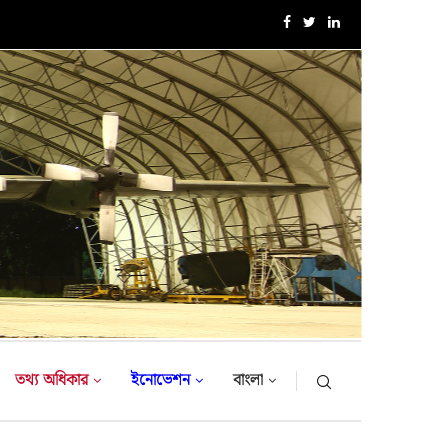
১৮-তম নৌবাহিনী প্রধান হিসেবে নিয়োগ পেলেন রিয়ার এডমিরাল...
তথ্য অধিকার
ইনোভেশন
বাংলা