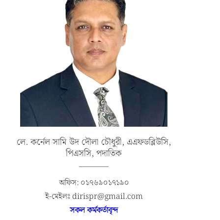
উদ্বোধনী অনুষ্ঠান
রিয়ার এডমিরাল...
জুলাই ১৯, ২০২৬
জুলাই ১৭, ২০২৬
লে. কর্নেল সামি উদ দৌলা চৌধুরী, এএফডব্লিউসি,
পিএসসি, পদাতিক
অফিস: ০১৭৬৯০১৭১৯০
ই-মেইলঃ dirispr@gmail.com
সকল কর্মকর্তাবৃন্দ