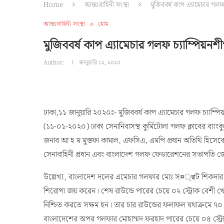
Home
আন্তঃবাহিনী সংস্থা
মুজিববর্ষ কাপ এ্যামেচার গলফ
আন্তঃবাহিনী সংস্থা
হোম
মুজিববর্ষ কাপ এ্যামেচার গলফ চ্যাম্পিয়নশ
Author:
জানুয়ারি ১২, ২০২০
ঢাকা,১১ জানুয়ারি ২০২০ঃ- মুজিববর্ষ কাপ এ্যামেচার গলফ চ্যাম্প
(১১-০১-২০২০) ঢাকা সেনানিবাসস্থ কুর্মিটোলা গলফ ক্লাবের ব্যাংকুয়
জনাব আ হ ম মুস্তফা কামাল, এফসিএ, এমপি প্রধান অতিথি হিসেব
সেনাবাহিনী প্রধান এবং বাংলাদেশ গলফ ফেডারেশনের সভাপতি জ
উল্লেখ্য, বাংলাদেশ দলের এমেচার গলফার মোঃ স¤্রাট শিকদার 
শিরোপা জয় করেন। শেষ রাউন্ডে পারের চেয়ে ০২ স্ট্রোক বেশ
নিশ্চিত করতে সক্ষম হন। তার চার রাউন্ডের ফলাফল যথাক্রমে ৭০
বাংলাদেশের অপর গলফার মােহাম্মদ ফরহাদ পারের চেয়ে ০৪ স্