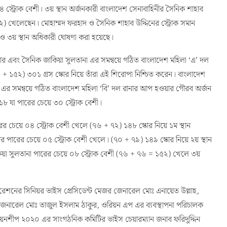
্ট্রোক বেশী। ৩য় স্থান অর্জনকারী বাংলাদেশ সেনাবাহিনীর সৈনিক শাহাব
২) খেলেছেন। মোহাম্মদ ফরহাদ ও সৈনিক শাহাব উদ্দিনের স্ট্রোক সমান
ও ৩য় স্থান অধিকারী ঘোষণা করা হয়েছে।
তার এবং সৈনিক জাকিয়া সুলতানা এর সমন্বয়ে গঠিত বাংলাদেশ মহিলা ‘এ’ দল
+ ১৫২) ৩০১ গ্রস স্কোর নিয়ে তাঁরা এই শিরোপা নিশ্চিত করেন। বাংলাদেশ
 এর সমন্বয়ে গঠিত বাংলাদেশ মহিলা ‘বি’ দল রানার আপ হওয়ার গৌরব অর্জন
৮ যা পারের চেয়ে ৩০ স্ট্রোক বেশী।
 চেয়ে ০৪ স্ট্রোক বেশী খেলে (৭৬ + ৭২) ১৪৮ স্কোর নিয়ে ১ম স্থান
পারের চেয়ে ০৫ স্ট্রোক বেশী খেলে। (৭০ + ৭৯) ১৪৯ স্কোর নিয়ে ২য় স্থান
া সুলতানা পারের চেয়ে ০৮ স্ট্রোক বেশী (৭৬ + ৭৬ = ১৫২) খেলে ৩য়
ডারেশনের সিনিয়র ভাইস প্রেসিডেন্ট মেজর জেনারেল মোঃ এনায়েত উল্লাহ,
জেনারেল মোঃ তাজুল ইসলাম ঠাকুর, ওরিয়ন এপ এর ব্যবস্থাপনা পরিচালক
পিয়নশীপ ২০২০ এর সাংগঠনিক কমিটির ভাইস চেয়ারম্যান জনাব ফরিদুদ্দিন