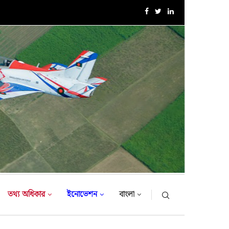
১৮-তম নৌবাহিনী প্রধান হিসেবে নিয়োগ পেলেন রিয়ার এডমিরাল...
তথ্য অধিকার
ইনোভেশন
বাংলা