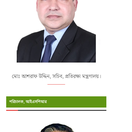
মোঃ আশরাফ উদ্দিন, সচিব, প্রতিরক্ষা মন্ত্রণালয়।
পরিচালক, আইএসপিআর
এক্সারসাইজ টাইগার লাইটনিং-২০২৬ এর
১৮-তম নৌবাহিনী প্রধান হিসেবে নিয়োগ