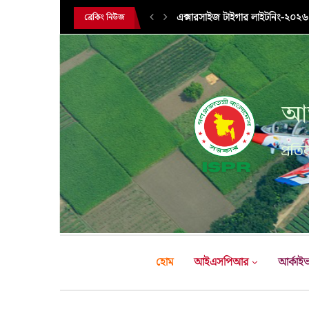
এক্সারসাইজ টাইগার লাইটনিং-২০২৬ এ
ব্রেকিং নিউজ
আন
প্রতির
হোম
আইএসপিআর
আর্কাই