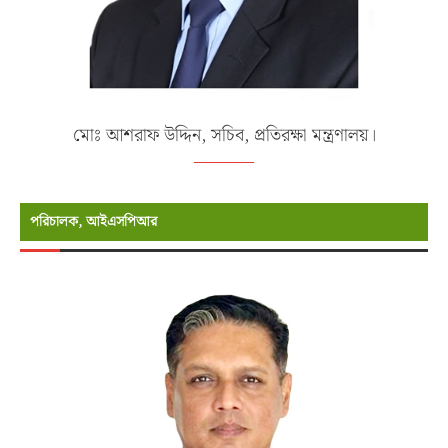
মোঃ আশরাফ উদ্দিন, সচিব, প্রতিরক্ষা মন্ত্রণালয়।
পরিচালক, আইএসপিআর