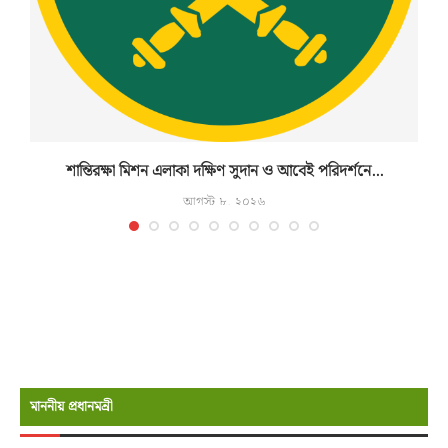
শান্তিরক্ষা মিশন এলাকা দক্ষিণ সুদান ও আবেই পরিদর্শনে...
আগস্ট ৮, ২০২৬
মাননীয় প্রধানমন্রী