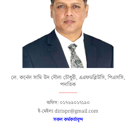
লে. কর্নেল সামি উদ দৌলা চৌধুরী, এএফডব্লিউসি, পিএসসি,
পদাতিক
অফিস: ০১৭৬৯০১৭১৯০
ই-মেইলঃ dirispr@gmail.com
সকল কর্মকর্তাবৃন্দ