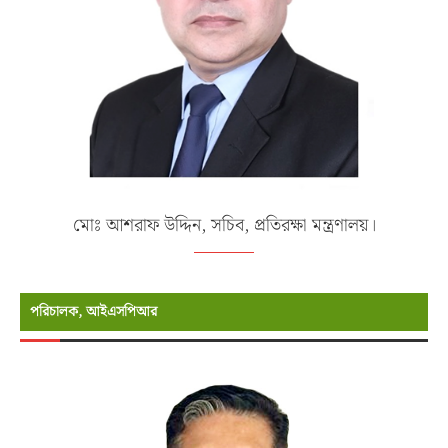
মোঃ আশরাফ উদ্দিন, সচিব, প্রতিরক্ষা মন্ত্রণালয়।
পরিচালক, আইএসপিআর