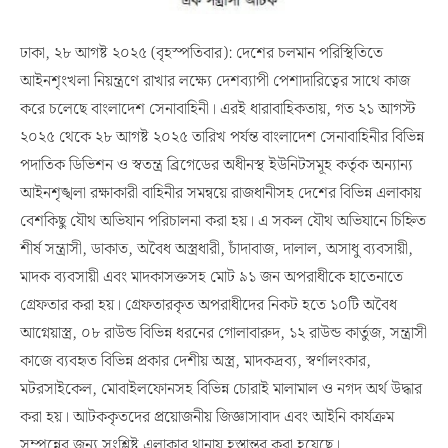
ঢাকা, ২৮ আগষ্ট ২০২৫ (বৃহস্পতিবার): দেশের চলমান পরিস্থিতিতে
আইনশৃংখলা নিয়ন্ত্রণে রাখার লক্ষ্যে দেশব্যাপী পেশাদারিত্বের সাথে কাজ
করে চলেছে বাংলাদেশ সেনাবাহিনী। এরই ধারাবাহিকতায়, গত ২১ আগস্ট
২০২৫ থেকে ২৮ আগষ্ট ২০২৫ তারিখ পর্যন্ত বাংলাদেশ সেনাবাহিনীর বিভিন্ন
পদাতিক ডিভিশন ও স্বতন্ত্র ব্রিগেডের অধীনস্থ ইউনিটসমূহ কর্তৃক অন্যান্য
আইনশৃঙ্খলা রক্ষাকারী বাহিনীর সমন্বয়ে রাজধানীসহ দেশের বিভিন্ন এলাকায়
বেশকিছু যৌথ অভিযান পরিচালনা করা হয়। এ সকল যৌথ অভিযানে চিহ্নিত
শীর্ষ সন্ত্রাসী, ডাকাত, অবৈধ অস্ত্রধারী, চাঁদাবাজ, দালাল, অসাধু ব্যবসায়ী,
মাদক ব্যবসায়ী এবং মাদকাসক্তসহ মোট ৯১ জন অপরাধীকে হাতেনাতে
গ্রেফতার করা হয়। গ্রেফতারকৃত অপরাধীদের নিকট হতে ১০টি অবৈধ
আগ্নেয়াস্ত্র, ০৮ রাউন্ড বিভিন্ন ধরনের গোলাবারুদ, ১২ রাউন্ড কার্তুজ, সন্ত্রাসী
কাজে ব্যবহৃত বিভিন্ন প্রকার দেশীয় অস্ত্র, মাদকদ্রব্য, স্বর্ণালংকার,
মটরসাইকেল, মোবাইলফোনসহ বিভিন্ন চোরাই মালামাল ও নগদ অর্থ উদ্ধার
করা হয়। আটককৃতদের প্রয়োজনীয় জিজ্ঞাসাবাদ এবং আইনি কার্যক্রম
সম্পন্নের জন্য সংশ্লিষ্ট এলাকার থানায় হস্তান্তর করা হয়েছে।