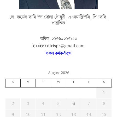
লে. কর্নেল সামি উদ দৌলা চৌধুরী, এএফডব্লিউসি, পিএসসি,
পদাতিক
অফিস: ০১৭৬৯০১৭১৯০
ই-মেইলঃ dirispr@gmail.com
সকল কর্মকর্তাবৃন্দ
August 2026
S
M
T
W
T
F
S
1
2
3
4
5
6
7
8
9
10
11
12
13
14
15