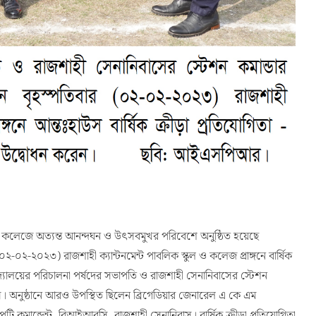
ুল ও কলেজে অত্যন্ত আনন্দঘন ও উৎসবমুখর পরিবেশে অনুষ্ঠিত হয়েছে
২-০২-২০২৩) রাজশাহী ক্যান্টনমেন্ট পাবলিক স্কুল ও কলেজ প্রাঙ্গনে বার্ষিক
িদ্যালয়ের পরিচালনা পর্ষদের সভাপতি ও রাজশাহী সেনানিবাসের স্টেশন
ি। অনুষ্ঠানে আরও উপস্থিত ছিলেন ব্রিগেডিয়ার জেনারেল এ কে এম
ান্ডেন্ট, বিআইআরসি, রাজশাহী সেনানিবাস। বার্ষিক ক্রীড়া প্রতিযোগিতা