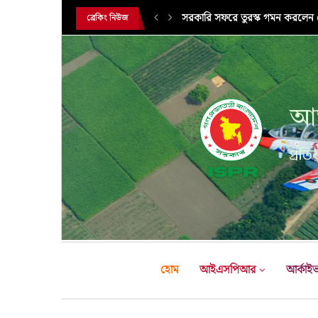
সরকারি সফরে তুরস্ক গমন করলেন সে
ব্রেকিং নিউজ
আন
প্রতির
হোম
আইএসপিআর
আর্কাই