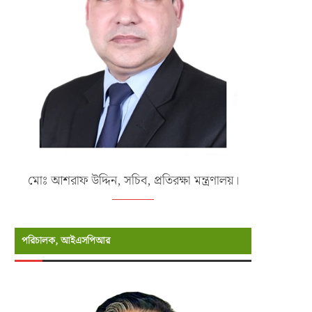
মোঃ আশরাফ উদ্দিন, সচিব, প্রতিরক্ষা মন্ত্রণালয়।
পরিচালক, আইএসপিআর