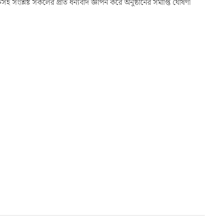
হ সংশ্লিষ্ট সকলের প্রতি ধন্যবাদ জ্ঞাপন করে অনুষ্ঠানের সমাপ্তি ঘোষণা