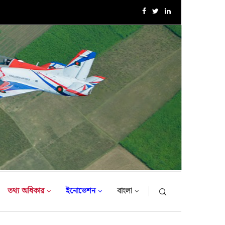
এক্সারসাইজ টাইগার লাইটনিং-২০২৬ এর উদ্বোধনী অনুষ্ঠান
তথ্য অধিকার
ইনোভেশন
বাংলা