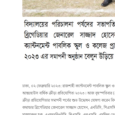
ঢাকা, ০২ ফেব্রুয়ারি ২০২৩: রাজশাহী ক্যান্টনমেন্ট পাবলিক স্ক
আন্তঃহাউস বার্ষিক ক্রীড়া প্রতিযোগিতা ২০২৩। আজ বৃহস্পতিবার (০
ক্রীড়া প্রতিযোগিতার সমাপনী পর্বের শুভ উদ্বোধন ঘোষণা করেন ব
কমান্ডার ব্রিগেডিয়ার জেনারেল সাজ্জাদ হোসেন, এনডিসি, পিএসস
মাজহারুল হক, এএফডবিøউসি, পিএসসি, এলএসসি, এমফিল ডেপুটি কম