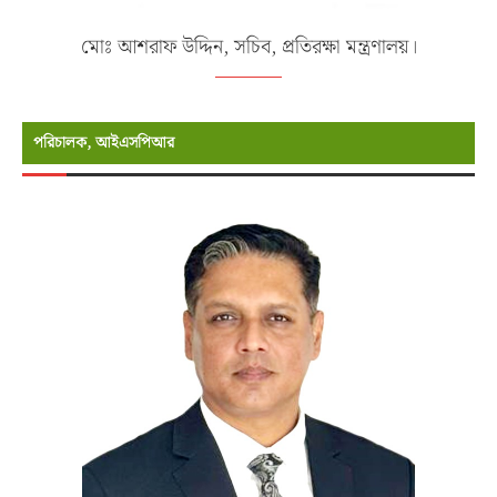
মোঃ আশরাফ উদ্দিন, সচিব, প্রতিরক্ষা মন্ত্রণালয়।
পরিচালক, আইএসপিআর