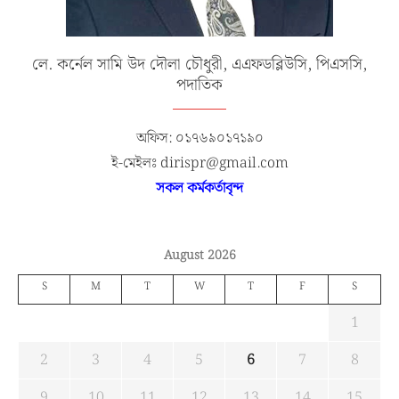
লে. কর্নেল সামি উদ দৌলা চৌধুরী, এএফডব্লিউসি, পিএসসি,
পদাতিক
অফিস: ০১৭৬৯০১৭১৯০
ই-মেইলঃ dirispr@gmail.com
সকল কর্মকর্তাবৃন্দ
August 2026
S
M
T
W
T
F
S
1
2
3
4
5
6
7
8
9
10
11
12
13
14
15