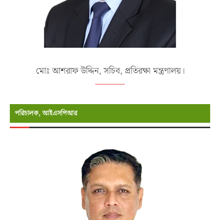
মোঃ আশরাফ উদ্দিন, সচিব, প্রতিরক্ষা মন্ত্রণালয়।
পরিচালক, আইএসপিআর