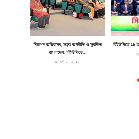
পস্টোন কোর্স
নিরাপদ অভিবাসন, সমৃদ্ধ অর্থনীতি ও সুরক্ষিত
বিইউপিতে ১৮-তম 
ত
বাংলাদেশ: বিইউপিতে...
জ
৬
আগস্ট ৬, ২০২৬