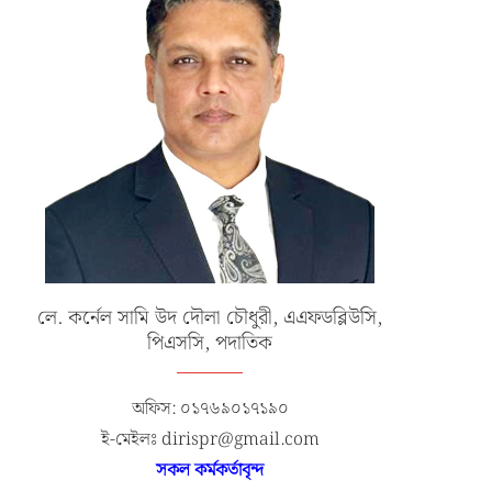
লে. কর্নেল সামি উদ দৌলা চৌধুরী, এএফডব্লিউসি,
পিএসসি, পদাতিক
অফিস: ০১৭৬৯০১৭১৯০
ই-মেইলঃ dirispr@gmail.com
সকল কর্মকর্তাবৃন্দ