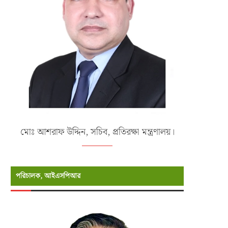
মোঃ আশরাফ উদ্দিন, সচিব, প্রতিরক্ষা মন্ত্রণালয়।
পরিচালক, আইএসপিআর