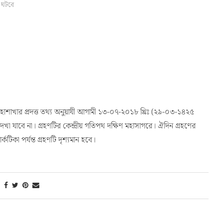
ণ ঘটবে
াশাখার প্রদত্ত তথ্য অনুয়াযী আগামী ১৩-০৭-২০১৮ খ্রিঃ (২৯-০৩-১৪২৫
 দেখা যাবে না। গ্রহণটির কেন্দ্রীয় গতিপথ দক্ষিণ মহাসাগরে। ঐদিন গ্রহণের
ার্কটিকা পর্যন্ত গ্রহণটি দৃশ্যমান হবে।