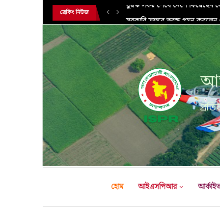
সরকারি সফরে তুরস্ক গমন করলেন সে
ব্রেকিং নিউজ
আন
প্রতির
হোম
আইএসপিআর
আর্কাই