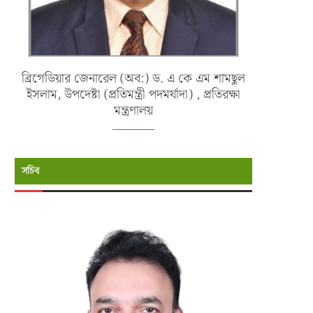
ব্রিগেডিয়ার জেনারেল (অব:) ড. এ কে এম শামছুল
ইসলাম, উপদেষ্টা (প্রতিমন্ত্রী পদমর্যাদা) , প্রতিরক্ষা
বাংলাদেশ ফর্মুলা স্টুডেন্ট অ্যান্ড অটোমোটিভ
নতুনদের বরণে এমআইএসটি-তে উদযাপি
মন্ত্রণালয়
ইঞ্জিনিয়ারিং সামিট...
‘ফ্রেশার্স ডে ২০২৬′
জুন ২৫, ২০২৬
জুন ১৬, ২০২৬
সচিব