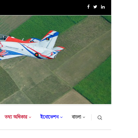
এক্সারসাইজ টাইগার লাইটনিং-২০২৬ এর উদ্বোধনী অনুষ্ঠান
তথ্য অধিকার
ইনোভেশন
বাংলা