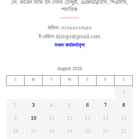
লে. কর্নেল সামি উদ দৌলা চৌধুরী, এএফডব্লিউসি, পিএসসি,
পদাতিক
অফিস: ০১৭৬৯০১৭১৯০
ই-মেইলঃ dirispr@gmail.com
সকল কর্মকর্তাবৃন্দ
August 2026
S
M
T
W
T
F
S
1
2
3
4
5
6
7
8
9
10
11
12
13
14
15
16
17
18
19
20
21
22