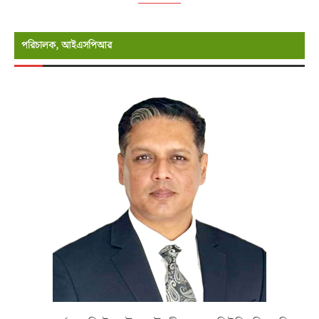
পরিচালক, আইএসপিআর