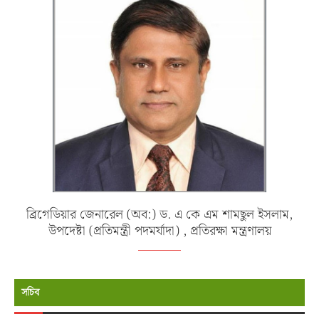
ব্রিগেডিয়ার জেনারেল (অব:) ড. এ কে এম শামছুল ইসলাম,
উপদেষ্টা (প্রতিমন্ত্রী পদমর্যাদা) , প্রতিরক্ষা মন্ত্রণালয়
সচিব