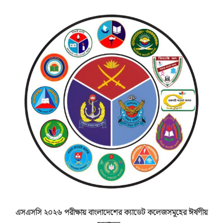
এসএসসি ২০২৬ পরীক্ষায় বাংলাদেশের ক্যাডেট কলেজসমূহের ঈর্ষণীয়