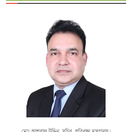
মোঃ আশরাফ উদ্দিন, সচিব, প্রতিরক্ষা মন্ত্রণালয়।