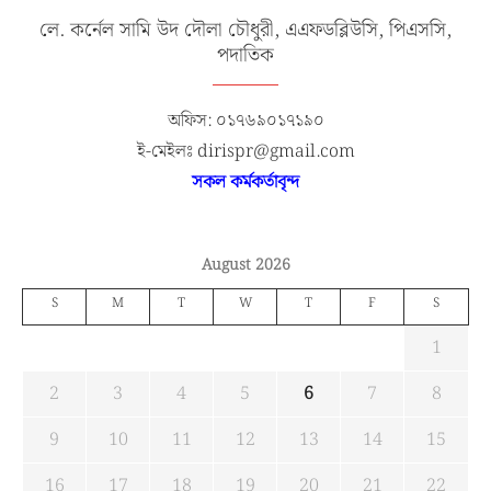
লে. কর্নেল সামি উদ দৌলা চৌধুরী, এএফডব্লিউসি, পিএসসি,
পদাতিক
অফিস: ০১৭৬৯০১৭১৯০
ই-মেইলঃ dirispr@gmail.com
সকল কর্মকর্তাবৃন্দ
August 2026
S
M
T
W
T
F
S
1
2
3
4
5
6
7
8
9
10
11
12
13
14
15
16
17
18
19
20
21
22