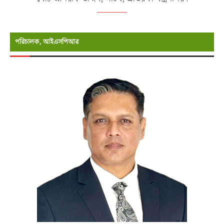
পরিচালক, আইএসপিআর