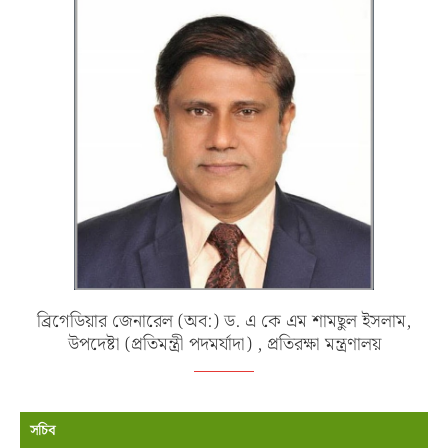
ব্রিগেডিয়ার জেনারেল (অব:) ড. এ কে এম শামছুল ইসলাম,
উপদেষ্টা (প্রতিমন্ত্রী পদমর্যাদা) , প্রতিরক্ষা মন্ত্রণালয়
সচিব