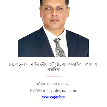
লে. কর্নেল সামি উদ দৌলা চৌধুরী, এএফডব্লিউসি, পিএসসি,
পদাতিক
অফিস: ০১৭৬৯০১৭১৯০
ই-মেইলঃ dirispr@gmail.com
সকল কর্মকর্তাবৃন্দ