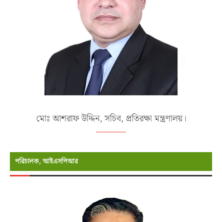
মোঃ আশরাফ উদ্দিন, সচিব, প্রতিরক্ষা মন্ত্রণালয়।
পরিচালক, আইএসপিআর