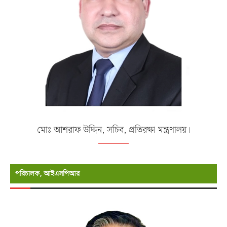
মোঃ আশরাফ উদ্দিন, সচিব, প্রতিরক্ষা মন্ত্রণালয়।
পরিচালক, আইএসপিআর