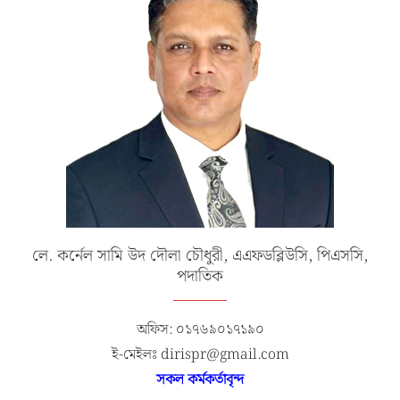
লে. কর্নেল সামি উদ দৌলা চৌধুরী, এএফডব্লিউসি, পিএসসি,
পদাতিক
অফিস: ০১৭৬৯০১৭১৯০
ই-মেইলঃ dirispr@gmail.com
সকল কর্মকর্তাবৃন্দ