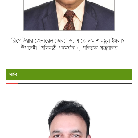
ব্রিগেডিয়ার জেনারেল (অব:) ড. এ কে এম শামছুল ইসলাম,
উপদেষ্টা (প্রতিমন্ত্রী পদমর্যাদা) , প্রতিরক্ষা মন্ত্রণালয়
সচিব