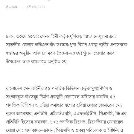
Author:
মে ৩০, ২০২২
ঢাকা, ৩০মে ২০২২: সেনাবাহিনী কর্তৃক ঘূর্ণিঝড় আম্ফানে খুলনা এবং
সাতক্ষীরা জেলার ক্ষতিগ্রস্ত বাঁধ সংস্কার/পুনঃ নির্মাণ প্রকল্প স্থানীয় প্রশাসনকে
হস্তান্তর অনুষ্ঠান আজ সোমবার (৩০-৫-২০২২) খুলনা জেলার কয়রা
উপজেলা ডাক বাংলোতে অনুষ্ঠিত হয়।
বাংলাদেশ সেনাবাহিনীর ৫৫ পদাতিক ডিভিশন কর্তৃক পুণঃনির্মাণ ও
সংস্কারকৃত বাঁধসমূহ নির্মাণ প্রকল্পটি জেনারেল অফিসার কমান্ডিং ৫৫
পদাতিক ডিভিশন ও এরিয়া কমান্ডার যশোর এরিয়া মেজর জেনারেল মোঃ
নূরুল আনোয়ার, এনডিসি, এইচডিএমসি, এএফডব্লিউসি, পিএসসি, জি এর
প্রতিনিধি হিসেবে কমান্ডার, ১০৫ পদাতিক ব্রিগেড, ব্রিগেডিয়ার জেনারেল
মোল্লা মোহাম্মদ কামরুজ্জামান, পিএসসি ও প্রকল্প পরিচালক ৩ ইঞ্জিনিয়ার