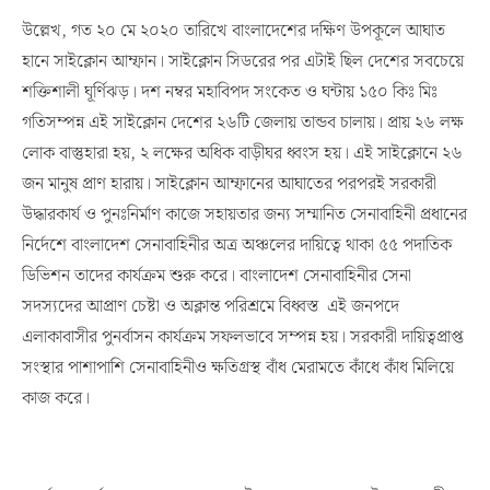
উল্লেখ, গত ২০ মে ২০২০ তারিখে বাংলাদেশের দক্ষিণ উপকূলে আঘাত
হানে সাইক্লোন আম্ফান। সাইক্লোন সিডরের পর এটাই ছিল দেশের সবচেয়ে
শক্তিশালী ঘূর্ণিঝড়। দশ নম্বর মহাবিপদ সংকেত ও ঘন্টায় ১৫০ কিঃ মিঃ
গতিসম্পন্ন এই সাইক্লোন দেশের ২৬টি জেলায় তান্ডব চালায়। প্রায় ২৬ লক্ষ
লোক বাস্তুহারা হয়, ২ লক্ষের অধিক বাড়ীঘর ধ্বংস হয়। এই সাইক্লোনে ২৬
জন মানুষ প্রাণ হারায়। সাইক্লোন আম্ফানের আঘাতের পরপরই সরকারী
উদ্ধারকার্য ও পুনঃনির্মাণ কাজে সহায়তার জন্য সম্মানিত সেনাবাহিনী প্রধানের
নির্দেশে বাংলাদেশ সেনাবাহিনীর অত্র অঞ্চলের দায়িত্বে থাকা ৫৫ পদাতিক
ডিভিশন তাদের কার্যক্রম শুরু করে। বাংলাদেশ সেনাবাহিনীর সেনা
সদস্যদের আপ্রাণ চেষ্টা ও অক্লান্ত পরিশ্রমে বিধ্বস্ত এই জনপদে
এলাকাবাসীর পুনর্বাসন কার্যক্রম সফলভাবে সম্পন্ন হয়। সরকারী দায়িত্বপ্রাপ্ত
সংস্থার পাশাপাশি সেনাবাহিনীও ক্ষতিগ্রস্থ বাঁধ মেরামতে কাঁধে কাঁধ মিলিয়ে
কাজ করে।