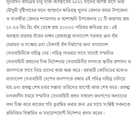
পুনর্বাসন কার্যক্রম চালু থাকা অবস্থাতেই ২০২১ সালের আগষ্ট মাসে ভারী
মৌসুমী বৃষ্টিপাতের ফলে আম্ফানে ক্ষতিগ্রন্থ খুলনা জেলার কয়রা উপজেলা
ও সাতক্ষীরা জেলার শ্যামনগর ও আশাশুনি উপজেলার ১১ টি জায়গায় প্রায়
১০.৫৩ কিঃ মিঃ বাঁধ ভেঙ্গে প্রায় ৫০০০০ পরিবার ক্ষতিগ্রহ হয়। এই
অবস্থায় বারবার বাঁধের ভাঙ্গন রোধকল্পে বাংলাদেশ সরকার দ্রুত বাঁধ
মেরামত ও সংস্কার এবং টেকসই বাঁধ নির্মাণের জন্য বাংলাদেশ
সেনাবাহিনীকে দায়িত্ব দেয়। দায়িত্ব পাওয়ার সাথে সাথেই সম্মানিত
সেনাবাহিনী প্রধানের দিক নির্দেশনায় সেনাবাহিনীর সদস্যরা স্থানীয় প্রশাসন ও
জনগণকে সাথে নিয়ে তাদের কাজ শুরু করে। মহামারী কোভিডের মধ্যেও
বাংলাদেশ সেনাবাহিনী দেশের জনগণকে রক্ষায় এই পবিত্র দায়িত্ব চালিয়ে
যায় এবং প্রকল্প শেষ হবার সম্ভাব্য তারিখের আগেই কাজ শেষ করে। প্রকল্প
চলাকালীন সময়ে সম্মানিত সেনাবাহিনী প্রধান সাধারণ জনগণের কল্যানের
কথা চিন্তা করে কাজের গতি ত্বরান্বিত করার জন্য এর সাথে সংশ্লিষ্ট সকলকে
প্রতিনিয়ত বিস্তারিত ও সময়োপযোগী নির্দেশনা প্রদান করেন।