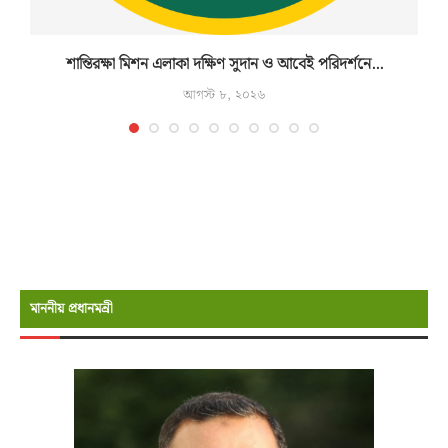
শান্তিরক্ষা মিশন এলাকা দক্ষিণ সুদান ও আবেই পরিদর্শনে...
আগস্ট ৮, ২০২৬
মাননীয় প্রধানমন্রী