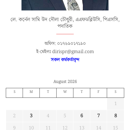
লে. কর্নেল সামি উদ দৌলা চৌধুরী, এএফডব্লিউসি, পিএসসি,
পদাতিক
অফিস: ০১৭৬৯০১৭১৯০
ই-মেইলঃ dirispr@gmail.com
সকল কর্মকর্তাবৃন্দ
August 2026
S
M
T
W
T
F
S
1
2
3
4
5
6
7
8
9
10
11
12
13
14
15