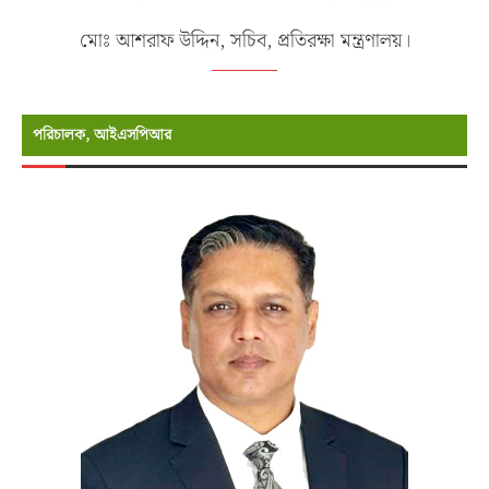
মোঃ আশরাফ উদ্দিন, সচিব, প্রতিরক্ষা মন্ত্রণালয়।
পরিচালক, আইএসপিআর